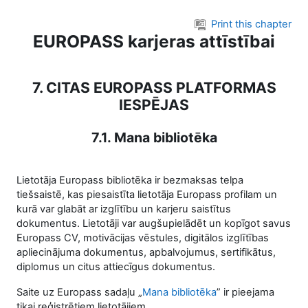
Skip to main content
Print this chapter
EUROPASS karjeras attīstībai
7. CITAS EUROPASS PLATFORMAS
IESPĒJAS
7.1. Mana bibliotēka
Lietotāja Europass bibliotēka ir bezmaksas telpa
tiešsaistē, kas piesaistīta lietotāja Europass profilam un
kurā var glabāt ar izglītību un karjeru saistītus
dokumentus. Lietotāji var augšupielādēt un kopīgot savus
Europass CV, motivācijas vēstules, digitālos izglītības
apliecinājuma dokumentus, apbalvojumus, sertifikātus,
diplomus un citus attiecīgus dokumentus.
Saite uz Europass sadaļu „
Mana bibliotēka
” ir pieejama
tikai reģistrētiem lietotājiem