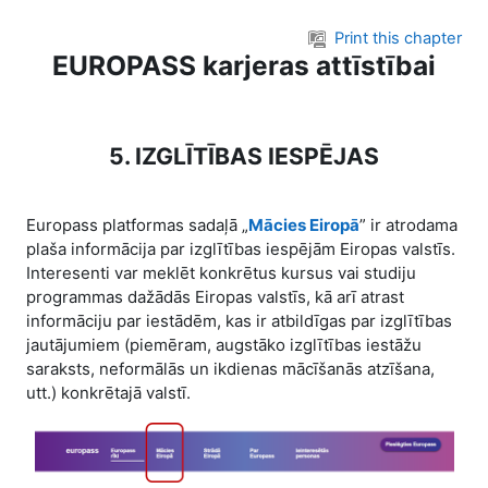
Skip to main content
Print this chapter
EUROPASS karjeras attīstībai
5. IZGLĪTĪBAS IESPĒJAS
Europass platformas sadaļā „
Mācies Eiropā
” ir atrodama
plaša informācija par izglītības iespējām Eiropas valstīs.
Interesenti var meklēt konkrētus kursus vai studiju
programmas dažādās Eiropas valstīs, kā arī atrast
informāciju par iestādēm, kas ir atbildīgas par izglītības
jautājumiem (piemēram, augstāko izglītības iestāžu
saraksts, neformālās un ikdienas mācīšanās atzīšana,
utt.) konkrētajā valstī.