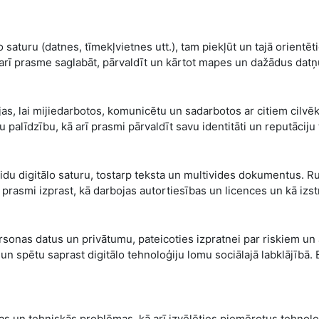
aturu (datnes, tīmekļvietnes utt.), tam piekļūt un tajā orientēti
st arī prasme saglabāt, pārvaldīt un kārtot mapes un dažādus datņ
as, lai mijiedarbotos, komunicētu un sadarbotos ar citiem cilvē
palīdzību, kā arī prasmi pārvaldīt savu identitāti un reputāciju 
u digitālo saturu, tostarp teksta un multivides dokumentus. Runa
 prasmi izprast, kā darbojas autortiesības un licences un kā iz
ersonas datus un privātumu, pateicoties izpratnei par riskiem un
 un spētu saprast digitālo tehnoloģiju lomu sociālajā labklājībā. B
as un tehniskās problēmas, kā arī izvēlēties piemērotus tehnoloģi