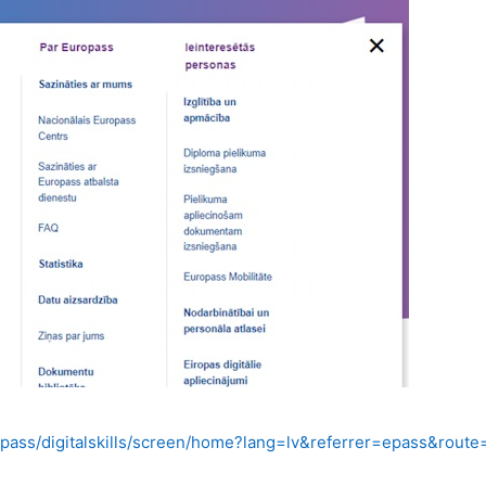
opass/digitalskills/screen/home?lang=lv&referrer=epass&rout