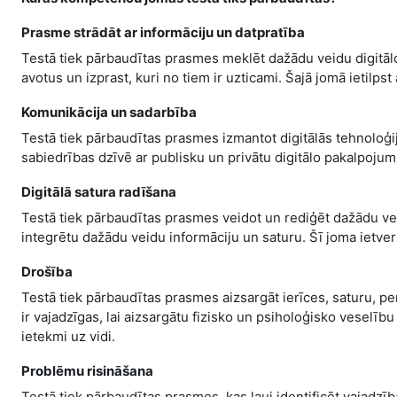
Prasme strādāt ar informāciju un datpratība
Testā tiek pārbaudītas prasmes meklēt dažādu veidu digitālo s
avotus un izprast, kuri no tiem ir uzticami. Šajā jomā ietilp
Komunikācija un sadarbība
Testā tiek pārbaudītas prasmes izmantot digitālās tehnoloģij
sabiedrības dzīvē ar publisku un privātu digitālo pakalpojumu 
Digitālā satura radīšana
Testā tiek pārbaudītas prasmes veidot un rediģēt dažādu veid
integrētu dažādu veidu informāciju un saturu. Šī joma ietver
Drošība
Testā tiek pārbaudītas prasmes aizsargāt ierīces, saturu, p
ir vajadzīgas, lai aizsargātu fizisko un psiholoģisko veselību
ietekmi uz vidi.
Problēmu risināšana
Testā tiek pārbaudītas prasmes, kas ļauj identificēt vajadzīb