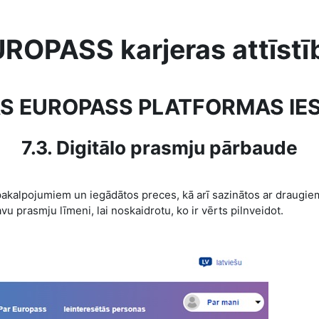
ROPASS karjeras attīstī
TAS EUROPASS PLATFORMAS IE
7.3. Digitālo prasmju pārbaude
u pakalpojumiem un iegādātos preces, kā arī sazinātos ar draugi
vu prasmju līmeni, lai noskaidrotu, ko ir vērts pilnveidot.