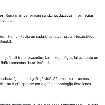
es. Runa ir arī par prasmi salīdzināt dažādus informācijas
u veidus.
kiem. Komunikācija un sadarbība ietver prasmi iesaistīties
tīmeklī.
 jo īpaši ir par prasmēm, kas ir vajadzīgas, lai uzlabotu un
strādāt komandas datorsistēmai.
 apdraudējumiem digitālajā vidē. Šī joma skar prasmes, kas
ūtiska ir arī izpratne par digitālo tehnoloģiju lietošanas
skos risinājumus, lai tās atrisinātu. Aizpildot testu, izvērtē