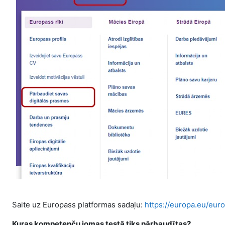
Saite uz Europass platformas sadaļu:
https://europa.eu/eur
Kuras kompetenču jomas testā tiks pārbaudītas?