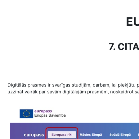
Skip to main content
EU
7. CI
Digitālās prasmes ir svarīgas studijām, darbam, lai piekļūt
uzzināt vairāk par savām digitālajām prasmēm, noskaidrot
sa