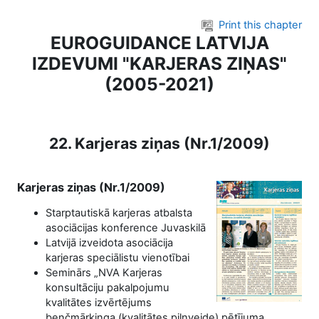
Skip to main content
Print this chapter
EUROGUIDANCE LATVIJA
IZDEVUMI "KARJERAS ZIŅAS"
(2005-2021)
22. Karjeras ziņas (Nr.1/2009)
Karjeras ziņas (Nr.1/2009)
Starptautiskā karjeras atbalsta
asociācijas konference Juvaskilā
Latvijā izveidota asociācija
karjeras speciālistu vienotībai
Seminārs „NVA Karjeras
konsultāciju pakalpojumu
kvalitātes izvērtējums
benčmārkinga (kvalitātes pilnveide) pētījuma