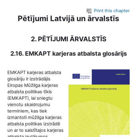
Skip to main content
Print this chapter
Pētījumi Latvijā un ārvalstīs
2. PĒTĪJUMI ĀRVALSTĪS
2.16. EMKAPT karjeras atbalsta glosārijs
EMKAPT karjeras atbalsta
glosāriju ir izstrādājis
Eiropas Mūžilga karjeras
atbalsta politikas tīkls
(EMKAPT), lai sniegtu
vienotu skaidrojumu
terminiem, kas tiek
izmantoti mūžilga karjeras
atbalsta politikas izstrādē
un ar to saistītajos karjeras
atbalsta jautājumos.