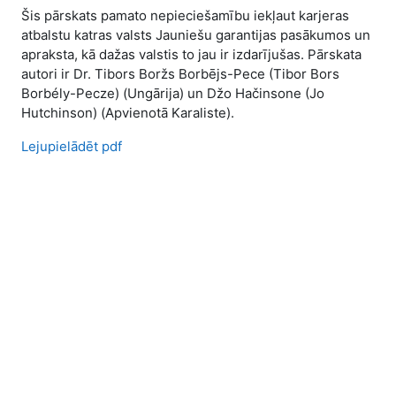
Šis pārskats pamato nepieciešamību iekļaut karjeras
atbalstu katras valsts Jauniešu garantijas pasākumos un
apraksta, kā dažas valstis to jau ir izdarījušas. Pārskata
autori ir Dr. Tibors Boržs Borbējs-Pece (Tibor Bors
Borbély-Pecze) (Ungārija) un Džo Hačinsone (Jo
Hutchinson) (Apvienotā Karaliste).
Lejupielādēt pdf