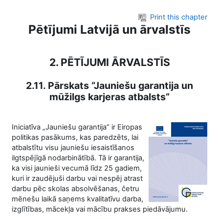
Skip to main content
Print this chapter
Pētījumi Latvijā un ārvalstīs
2. PĒTĪJUMI ĀRVALSTĪS
2.11. Pārskats “Jauniešu garantija un
mūžilgs karjeras atbalsts”
Iniciatīva „Jauniešu garantija” ir Eiropas
politikas pasākums, kas paredzēts, lai
atbalstītu visu jauniešu iesaistīšanos
ilgtspējīgā nodarbinātībā. Tā ir garantija,
ka visi jaunieši vecumā līdz 25 gadiem,
kuri ir zaudējuši darbu vai nespēj atrast
darbu pēc skolas absolvēšanas, četru
mēnešu laikā saņems kvalitatīvu darba,
izglītības, mācekļa vai mācību prakses piedāvājumu.