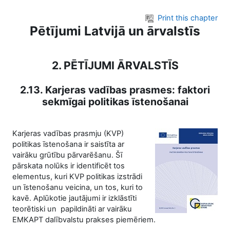
Skip to main content
Print this chapter
Pētījumi Latvijā un ārvalstīs
2. PĒTĪJUMI ĀRVALSTĪS
2.13. Karjeras vadības prasmes: faktori
sekmīgai politikas īstenošanai
Karjeras vadības prasmju (KVP)
politikas īstenošana ir saistīta ar
vairāku grūtību pārvarēšanu. Šī
pārskata nolūks ir identificēt tos
elementus, kuri KVP politikas izstrādi
un īstenošanu veicina, un tos, kuri to
kavē. Aplūkotie jautājumi ir izklāstīti
teorētiski un papildināti ar vairāku
EMKAPT dalībvalstu prakses piemēriem.