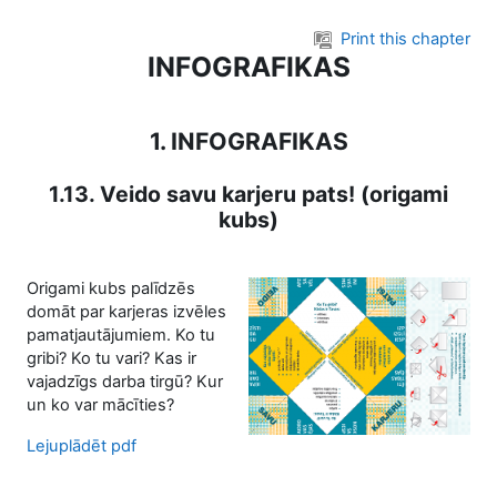
Skip to main content
Print this chapter
INFOGRAFIKAS
1. INFOGRAFIKAS
1.13. Veido savu karjeru pats! (origami
kubs)
Origami kubs palīdzēs
domāt par karjeras izvēles
pamatjautājumiem. Ko tu
gribi? Ko tu vari? Kas ir
vajadzīgs darba tirgū? Kur
un ko var mācīties?
Lejuplādēt pdf