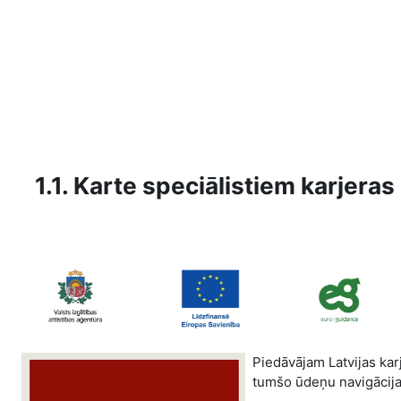
Skip to main content
1.1. Karte speciālistiem karjera
Piedāvājam Latvijas kar
tumšo ūdeņu navigācijai 