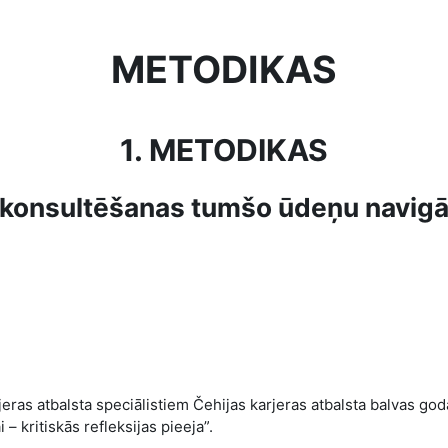
METODIKAS
1. METODIKAS
s konsultēšanas tumšo ūdeņu navigācij
jeras atbalsta speciālistiem Čehijas karjeras atbalsta balvas go
– kritiskās refleksijas pieeja”.