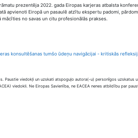
rāmatu prezentēja 2022. gada Eiropas karjeras atbalsta konfere
atā apvienoti Eiropā un pasaulē atzītu ekspertu padomi, pārdom
ā mācīties no savas un citu profesionālās prakses.
jeras konsultēšanas tumšo ūdeņu navigācijai - kritiskās refleksij
s. Paustie viedokļi un uzskati atspoguļo autora(-u) personīgos uzskatus un
EACEA) viedokli. Ne Eiropas Savienība, ne EACEA nenes atbildību par paus