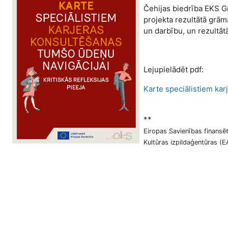
Čehijas biedrība EKS G
projekta rezultātā grām
un darbību, un rezultāt
Lejupielādēt pdf:
Karte speciālistiem kar
**
Eiropas Savienības finansēt
Kultūras izpildaģentūras (