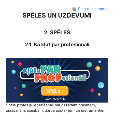
Skip to main content
Print this chapter
SPĒLES UN UZDEVUMI
2. SPĒLES
2.1. Kā kļūt par profesionāli
Spēle profesiju iepazīšanai: par dažādām prasmēm,
zināšanām, īpašībām, darba apstākļiem un instrumentiem,