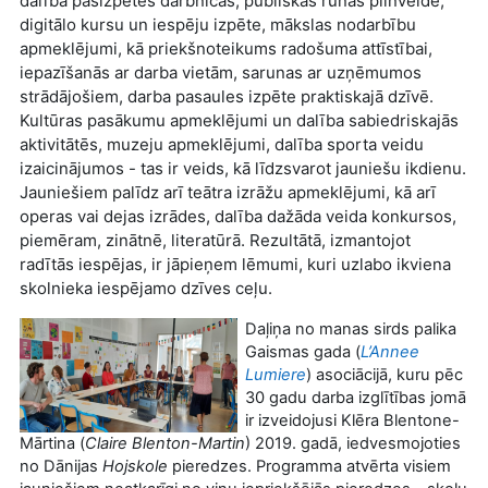
dalība pašizpētes darbnīcās, publiskās runas pilnveide,
digitālo kursu un iespēju izpēte, mākslas nodarbību
apmeklējumi, kā priekšnoteikums radošuma attīstībai,
iepazīšanās ar darba vietām, sarunas ar uzņēmumos
strādājošiem, darba pasaules izpēte praktiskajā dzīvē.
Kultūras pasākumu apmeklējumi un dalība sabiedriskajās
aktivitātēs, muzeju apmeklējumi, dalība sporta veidu
izaicinājumos - tas ir veids, kā līdzsvarot jauniešu ikdienu.
Jauniešiem palīdz arī teātra izrāžu apmeklējumi, kā arī
operas vai dejas izrādes, dalība dažāda veida konkursos,
piemēram, zinātnē, literatūrā. Rezultātā, izmantojot
radītās iespējas, ir jāpieņem lēmumi, kuri uzlabo ikviena
skolnieka iespējamo dzīves ceļu.
Daļiņa no manas sirds palika
Gaismas gada (
L’Annee
Lumiere
) asociācijā, kuru pēc
30 gadu darba izglītības jomā
ir izveidojusi Klēra Blentone-
Mārtina (
Claire Blenton-Martin
) 2019. gadā, iedvesmojoties
no Dānijas
Hojskole
pieredzes. Programma atvērta visiem