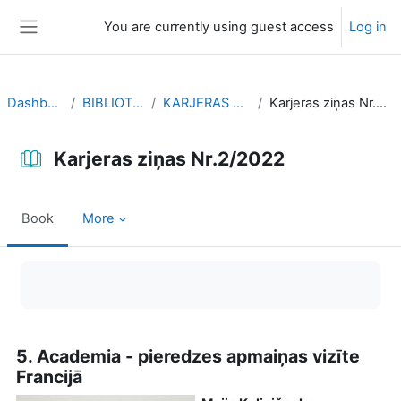
Skip to main content
You are currently using guest access
Log in
Side panel
Dashboard
BIBLIOTEKA
KARJERAS ZIŅAS
Karjeras ziņas Nr.2/2022
Karjeras ziņas Nr.2/2022
Book
More
Completion requirements
5. Academia - pieredzes apmaiņas vizīte
Francijā