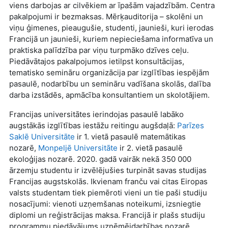
viens darbojas ar cilvēkiem ar īpašām vajadzībām. Centra
pakalpojumi ir bezmaksas. Mērķauditorija – skolēni un
viņu ģimenes, pieaugušie, studenti, jaunieši, kuri ierodas
Francijā un jaunieši, kuriem nepieciešama informatīva un
praktiska palīdzība par viņu turpmāko dzīves ceļu.
Piedāvātajos pakalpojumos ietilpst konsultācijas,
tematisko semināru organizācija par izglītības iespējām
pasaulē, nodarbību un semināru vadīšana skolās, dalība
darba izstādēs, apmācība konsultantiem un skolotājiem.
Francijas universitātes ierindojas pasaulē labāko
augstākās izglītības iestāžu reitingu augšdaļā:
Parīzes
Saklē Universitāte
ir 1. vietā pasaulē matemātikas
nozarē,
Monpeljē Universitāte
ir 2. vietā pasaulē
ekoloģijas nozarē. 2020. gadā vairāk nekā 350 000
ārzemju studentu ir izvēlējušies turpināt savas studijas
Francijas augstskolās. Ikvienam franču vai citas Eiropas
valsts studentam tiek piemēroti vieni un tie paši studiju
nosacījumi: vienoti uzņemšanas noteikumi, izsniegtie
diplomi un reģistrācijas maksa. Francijā ir plašs studiju
programmu piedāvājums uzņēmējdarbības nozarē.