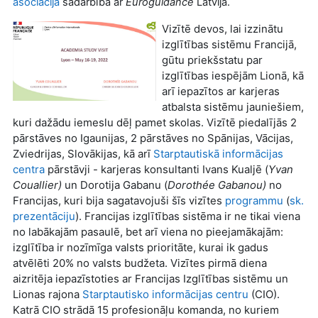
asociācija
sadarbībā ar
Euroguidance
Latvija.
Vizītē devos, lai izzinātu
izglītības sistēmu Francijā,
gūtu priekšstatu par
izglītības iespējām Lionā, kā
arī iepazītos ar karjeras
atbalsta sistēmu jauniešiem,
kuri dažādu iemeslu dēļ pamet skolas.
Vizītē piedalījās 2
pārstāves no Igaunijas, 2 pārstāves no Spānijas, Vācijas,
Zviedrijas, Slovākijas, kā arī
Starptautiskā informācijas
centra
pārstāvji - karjeras konsultanti Ivans Kualjē (
Yvan
Couallier)
un Dorotija Gabanu
(
Dorothée Gabanou)
no
Francijas, kuri bija sagatavojuši šīs vizītes
programmu
(
sk.
prezentāciju
).
Francijas izglītības sistēma ir ne tikai viena
no labākajām pasaulē, bet arī viena no pieejamākajām:
izglītība ir nozīmīga valsts prioritāte, kurai ik gadus
atvēlēti 20% no valsts budžeta. Vizītes pirmā diena
aizritēja iepazīstoties ar Francijas Izglītības sistēmu un
Lionas rajona
Starptautisko informācijas centru
(CIO).
Katrā CIO strādā 15 profesionāļu komanda, no kuriem