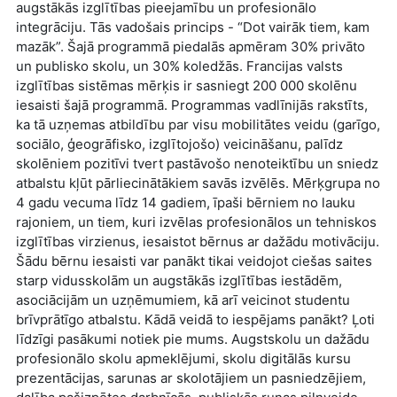
augstākās izglītības pieejamību un profesionālo
integrāciju. Tās vadošais princips - “Dot vairāk tiem, kam
mazāk”. Šajā programmā piedalās apmēram 30% privāto
un publisko skolu, un 30% koledžās. Francijas valsts
izglītības sistēmas mērķis ir sasniegt 200 000 skolēnu
iesaisti šajā programmā. Programmas vadlīnijās rakstīts,
ka tā uzņemas atbildību par visu mobilitātes veidu (garīgo,
sociālo, ģeogrāfisko, izglītojošo) veicināšanu, palīdz
skolēniem pozitīvi tvert pastāvošo nenoteiktību un sniedz
atbalstu kļūt pārliecinātākiem savās izvēlēs. Mērķgrupa no
4 gadu vecuma līdz 14 gadiem, īpaši bērniem no lauku
rajoniem, un tiem, kuri izvēlas profesionālos un tehniskos
izglītības virzienus, iesaistot bērnus ar dažādu motivāciju.
Šādu bērnu iesaisti var panākt tikai veidojot ciešas saites
starp vidusskolām un augstākās izglītības iestādēm,
asociācijām un uzņēmumiem, kā arī veicinot studentu
brīvprātīgo atbalstu. Kādā veidā to iespējams panākt? Ļoti
līdzīgi pasākumi notiek pie mums. Augstskolu un dažādu
profesionālo skolu apmeklējumi, skolu digitālās kursu
prezentācijas, sarunas ar skolotājiem un pasniedzējiem,