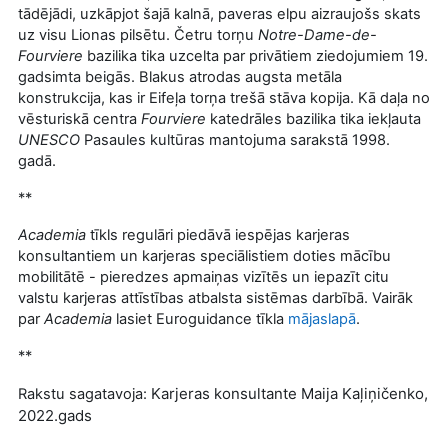
tādējādi, uzkāpjot šajā kalnā, paveras elpu aizraujošs skats
uz visu Lionas pilsētu. Četru torņu
Notre-Dame-de-
Fourviere
bazilika tika uzcelta par privātiem ziedojumiem 19.
gadsimta beigās. Blakus atrodas augsta metāla
konstrukcija, kas ir Eifeļa torņa trešā stāva kopija. Kā daļa no
vēsturiskā centra
Fourviere
katedrāles bazilika tika iekļauta
UNESCO
Pasaules kultūras mantojuma sarakstā 1998.
gadā.
**
Academia
tīkls regulāri piedāvā iespējas karjeras
konsultantiem un karjeras speciālistiem doties mācību
mobilitātē - pieredzes apmaiņas vizītēs un iepazīt citu
valstu karjeras attīstības atbalsta sistēmas darbībā. Vairāk
par
Academia
lasiet Euroguidance tīkla
mājaslapā
.
**
Karjeras konsultante Maija Kaļiņičenko,
Rakstu sagatavoja:
2022.gads