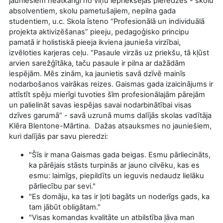
jauniešiem neatkarīgi no viņu iepriekšējās pieredzes - skolu
absolventiem, skolu pametušajiem, nepilna gada
studentiem, u.c. Skola īsteno “Profesionālā un individuālā
projekta aktivizēšanas” pieeju, pedagoģisko principu
pamatā ir holistiskā pieeja ikviena jaunieša virzībai,
izvēloties karjeras ceļu. “Pasaule virzās uz priekšu, tā kļūst
arvien sarežģītāka, taču pasaule ir pilna ar dažādām
iespējām. Mēs zinām, ka jaunietis savā dzīvē mainīs
nodarbošanos vairākas reizes. Gaismas gada izaicinājums ir
attīstīt spēju mierīgi tuvoties šīm profesionālajām pārejām
un palielināt savas iespējas savai nodarbinātībai visas
dzīves garumā” - savā uzrunā mums dalījās skolas vadītāja
Klēra Blentone-Mārtina. Dažas atsauksmes no jauniešiem,
kuri dalījās par savu pieredzi:
"Šīs ir mana Gaismas gada beigas. Esmu pārliecināts,
ka pārējais stāsts turpinās ar jauno cilvēku, kas es
esmu: laimīgs, piepildīts un ieguvis nedaudz lielāku
pārliecību par sevi."
"Es domāju, ka tas ir ļoti bagāts un noderīgs gads, ka
tam jābūt obligātam."
"Visas komandas kvalitāte un atbilstība ļāva man