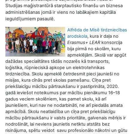
Studijas maģistrantūrā starptautisko finanšu un biznesa
administrēšanas jomā ir viens no labākajiem kapitāla
ieguldījumiem pasaulē.
Alfrēda de Misē tirdzniecības
arodskola
, kura ir daļa no
Erasmus+ LEAR
konsorcija
bija pirmā no skolām, kuru
apmeklējām. Skolā var apgūt
dažādas specialitātes tādās nozarēs kā transports,
loģistika, rūpnieciskā apkope un elektrotehnikas
tirdzniecība. Skolu apmeklē četrdesmit pieci jaunieši no
misijas, kura cīnās pret skolas pamešanu. Cīņa pret
priekšlaicīgu mācību pārtraukšanu ir pastiprināta, 2020.
gadā ieviešot noteikumus par mācību pienākumu 16–18
gadus veciem skolēniem, kas pamet skolu, kā arī
jauniešiem, kuri nav ne nodarbināti, ne arī piedalās amata
apmācībā. Skolu neatlaidība un cīņa pret priekšlaicīgu
mācību pārtraukšanu ir valsts prioritāte, galvenais mērķis ir
nodrošināt, lai neviens jaunietis netiktu atstāts bez
risinājuma, spētu veidot savu profesionālo nākotni un gūtu