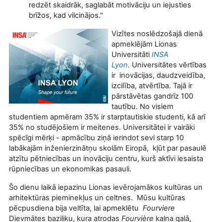
redzēt skaidrāk, saglabāt motivāciju un iejusties
brīžos, kad vilcinājos."
Vizītes noslēdzošajā dienā
apmeklējām Lionas
Universitāti
INSA
Lyon
.
Universitātes vērtības
ir inovācijas, daudzveidība,
izcilība, atvērtība. Tajā ir
pārstāvētas gandrīz 100
tautību. No visiem
studentiem apmēram 35% ir starptautiskie studenti, kā arī
35% no studējošiem ir meitenes. Universitātei ir vairāki
spēcīgi mērķi - apmācību ziņā ierindot sevi starp 10
labākajām inženierzinātņu skolām Eiropā, kļūt par pasaulē
atzītu pētniecības un inovāciju centru, kurš aktīvi iesaista
rūpniecības un ekonomikas pasauli.
Šo dienu laikā iepazinu Lionas ievērojamākos kultūras un
arhitektūras pieminekļus un celtnes. Mūsu kultūras
pēcpusdiena bija veltīta, lai apmeklētu
Fourviere
Dievmātes baziliku, kura atrodas
Fourvière
kalna galā,