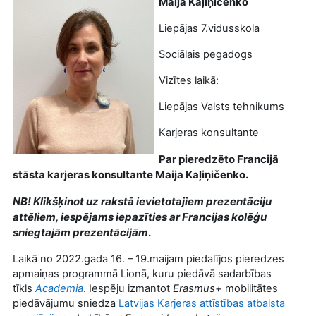
Maija Kaļiņičenko
Liepājas 7.vidusskola
Sociālais pegadogs
Vizītes laikā:
Liepājas Valsts tehnikums
Karjeras konsultante
Par pieredzēto Francijā
stāsta karjeras konsultante Maija Kaļiņičenko.
NB! Klikšķinot uz rakstā ievietotajiem prezentāciju
attēliem, iespējams iepazīties ar Francijas kolēģu
sniegtajām prezentācijām
.
Laikā no 2022.gada 16. – 19.maijam piedalījos pieredzes
apmaiņas programmā Lionā, kuru piedāvā sadarbības
tīkls
Academia
. Iespēju izmantot
Erasmus+
mobilitātes
piedāvājumu sniedza
Latvijas Karjeras attīstības atbalsta