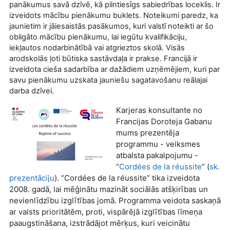
panākumus savā dzīvē, kā pilntiesīgs sabiedrības loceklis. Ir
izveidots mācību pienākumu buklets. Noteikumi paredz, ka
jaunietim ir jāiesaistās pasākumos, kuri valstī noteikti ar šo
obligāto mācību pienākumu, lai iegūtu kvalifikāciju,
iekļautos nodarbinātībā vai atgrieztos skolā. Visās
arodskolās ļoti būtiska sastāvdaļa ir prakse. Francijā ir
izveidota cieša sadarbība ar dažādiem uzņēmējiem, kuri par
savu pienākumu uzskata jauniešu sagatavošanu reālajai
darba dzīvei.
Karjeras konsultante no
Francijas Doroteja Gabanu
mums prezentēja
programmu - veiksmes
atbalsta pakalpojumu -
“
Cordées de la réussite
” (
sk.
prezentāciju
). “Cordées de la réussite” tika izveidota
2008. gadā, lai mēģinātu mazināt sociālās atšķirības un
nevienlīdzību izglītības jomā. Programma veidota saskaņā
ar valsts prioritātēm, proti, vispārējā izglītības līmeņa
paaugstināšana, izstrādājot mērķus, kuri veicinātu