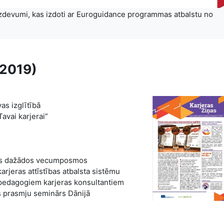
 izdevumi, kas izdoti ar Euroguidance programmas atbalstu no
/2019)
as izglītībā
Tavai karjerai”
ātes dažādos vecumposmos
arjeras attīstības atbalsta sistēmu
 pedagogiem karjeras konsultantiem
s prasmju seminārs Dānijā