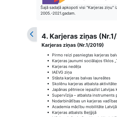
Šajā sadaļā apkopoti visi "Karjeras ziņu"
2005.-2021.gadam.
4. Karjeras ziņas (Nr.1
Karjeras ziņas (Nr.1/2019)
Pirmo reizi pasniegtas karjeras balv
Karjeras jaunumi sociālajos tīklos „
Karjeras nedēļa
IAEVG ziņa
Stāsta karjeras balvas laureātes
Skolēnu karjeras atbalsta aktivit
Japānas pētniece iepazīst Latvijas k
Supervīzija – atbalsta instruments
Nodarbinātības un karjeras vadība
Academia mācību mobilitāte Latvijā
Karjeras atbalsts Beļģijā