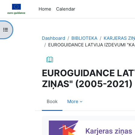
Skip to main content
Home
Calendar
Open course index
Dashboard
BIBLIOTEKA
KARJERAS ZI
EUROGUIDANCE LATVIJA IZDEVUMI "KAR
EUROGUIDANCE LATV
ZIŅAS" (2005-2021)
Book
More
Completion requirements