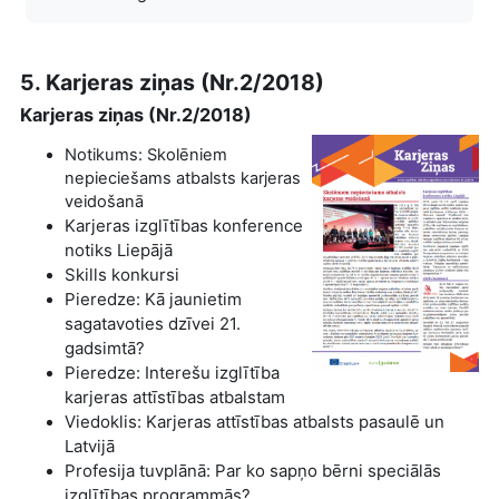
5. Karjeras ziņas (Nr.2/2018)
Karjeras ziņas (Nr.2/2018)
Notikums: Skolēniem
nepieciešams atbalsts karjeras
veidošanā
Karjeras izglītības konference
notiks Liepājā
Skills konkursi
Pieredze:
Kā jaunietim
sagatavoties dzīvei 21.
gadsimtā?
Pieredze: Interešu izglītība
karjeras attīstības atbalstam
Viedoklis: Karjeras attīstības atbalsts pasaulē un
Latvijā
Profesija tuvplānā: Par ko sapņo bērni speciālās
izglītības programmās?