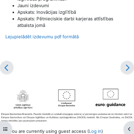
Jauni izdevumi
Apskats:
Inovācijas izglītībā
Apskats: Pētnieciskie darbi karjeras attīstības
atbalsta jomā
Lejupielādēt izdevumu pdf formātā
Open course index
Op
You are currently using guest access (
Log in
)