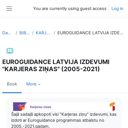
Skip to main content
You are currently using guest access
Log in
Side panel
Dashboard
BIBLIOTEKA
KARJERAS ZIŅAS
EUROGUIDANCE LATVIJA IZDEVUMI "KARJERAS ZIŅAS" (2005-2021)
EUROGUIDANCE LATVIJA IZDEVUMI
"KARJERAS ZIŅAS" (2005-2021)
Book
More
Completion requirements
Šajā sadaļā apkopoti visi "Karjeras ziņu" izdevumi, kas
izdoti ar Euroguidance programmas atbalstu no
2005.-2021.gadam.