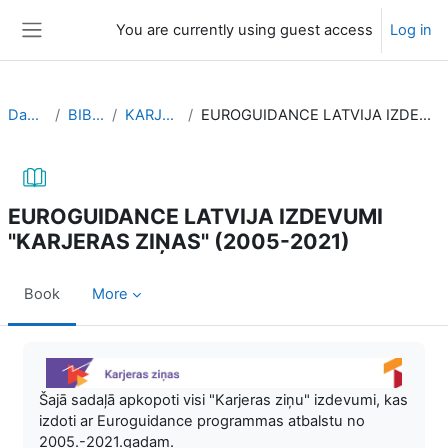
Skip to main content
You are currently using guest access
Log in
Side panel
Dashboard
BIBLIOTEKA
KARJERAS ZIŅAS
EUROGUIDANCE LATVIJA IZDEVUMI "KARJERAS ZIŅAS" (2005-2021)
EUROGUIDANCE LATVIJA IZDEVUMI
"KARJERAS ZIŅAS" (2005-2021)
Book
More
Completion requirements
Šajā sadaļā apkopoti visi "Karjeras ziņu" izdevumi, kas
izdoti ar Euroguidance programmas atbalstu no
2005.-2021.gadam.