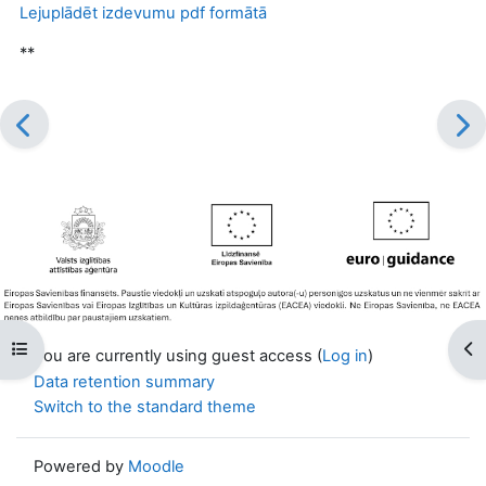
Lejuplādēt izdevumu pdf formātā
**
Open course index
Op
You are currently using guest access (
Log in
)
Data retention summary
Switch to the standard theme
Powered by
Moodle