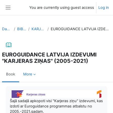
Skip to main content
You are currently using guest access
Log in
Side panel
Dashboard
BIBLIOTEKA
KARJERAS ZIŅAS
EUROGUIDANCE LATVIJA IZDEVUMI "KARJERAS ZIŅAS" (2005-2021)
EUROGUIDANCE LATVIJA IZDEVUMI
"KARJERAS ZIŅAS" (2005-2021)
Book
More
Completion requirements
Šajā sadaļā apkopoti visi "Karjeras ziņu" izdevumi, kas
izdoti ar Euroguidance programmas atbalstu no
2005.-2021.gadam.