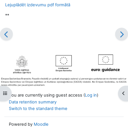
Lejuplādēt izdevumu pdf formātā
**
Open course index
Op
You are currently using guest access (
Log in
)
Data retention summary
Switch to the standard theme
Powered by
Moodle