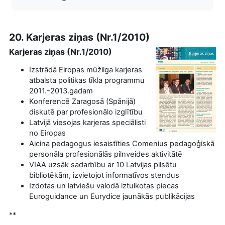
20. Karjeras ziņas (Nr.1/2010)
Karjeras ziņas (Nr.1/2010)
Izstrādā Eiropas mūžilga karjeras
atbalsta politikas tīkla programmu
2011.-2013.gadam
Konferencē Zaragosā (Spānijā)
diskutē par profesionālo izglītību
Latvijā viesojas karjeras speciālisti
no Eiropas
Aicina pedagogus iesaistīties Comenius pedagoģiskā
personāla profesionālās pilnveides aktivitātē
VIAA uzsāk sadarbību ar 10 Latvijas pilsētu
bibliotēkām, izvietojot informatīvos stendus
Izdotas un latviešu valodā iztulkotas piecas
Euroguidance un Eurydice jaunākās publikācijas
**