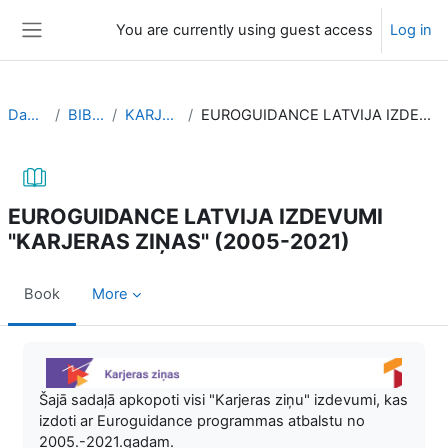
Skip to main content
You are currently using guest access
Log in
Side panel
Dashboard
BIBLIOTEKA
KARJERAS ZIŅAS
EUROGUIDANCE LATVIJA IZDEVUMI "KARJERAS ZIŅAS" (2005-2021)
EUROGUIDANCE LATVIJA IZDEVUMI
"KARJERAS ZIŅAS" (2005-2021)
Book
More
Completion requirements
Šajā sadaļā apkopoti visi "Karjeras ziņu" izdevumi, kas
izdoti ar Euroguidance programmas atbalstu no
2005.-2021.gadam.