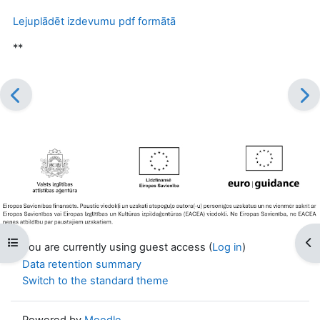
Lejuplādēt izdevumu pdf formātā
**
Open course index
Op
You are currently using guest access (
Log in
)
Data retention summary
Switch to the standard theme