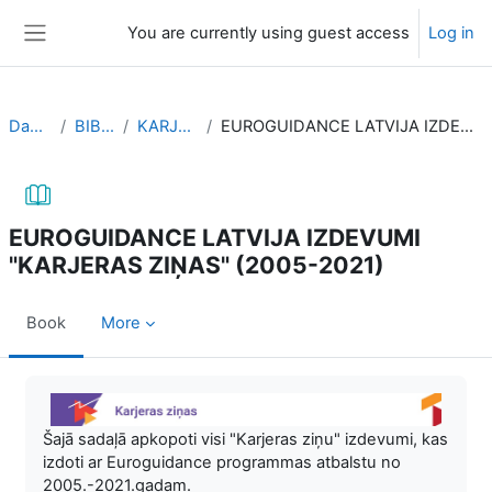
Skip to main content
You are currently using guest access
Log in
Side panel
Dashboard
BIBLIOTEKA
KARJERAS ZIŅAS
EUROGUIDANCE LATVIJA IZDEVUMI "KARJERAS ZIŅAS" (2005-2021)
EUROGUIDANCE LATVIJA IZDEVUMI
"KARJERAS ZIŅAS" (2005-2021)
Book
More
Completion requirements
Šajā sadaļā apkopoti visi "Karjeras ziņu" izdevumi, kas
izdoti ar Euroguidance programmas atbalstu no
2005.-2021.gadam.