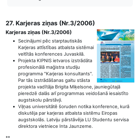
27. Karjeras ziņas (Nr.3/2006)
Karjeras ziņas (Nr.3/2006)
Secinājumi pēc starptautiskās
Karjeras attīstības atbalsta sistēmai
veltītās konferences Juvaskilā.
Projekta KIPNIS ietvaros izstrādāta
profesionālā maģistra studiju
programma "Karjeras konsultants".
Par tās izstrādāšanas gaitu stāsta
projekta vadītāja Brigita Miķelsone, jauniegūtajā
pieredzē dalās arī programmas veidošanā iesaistīto
augstskolu pārstāvji.
Viļņas universitātē šoruden notika konference, kurā
diskutēja par karjeras atbalsta sistēmu Eiropas
augstskolās. Latviju pārstāvēja LU Studentu servisa
direktora vietniece Inta Jaunzeme.
**