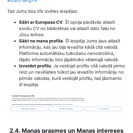
wizard?lang=lv
Tad Jums būs trīs izvēles iespējas:
Sākt ar Europass CV
. Šī opcija piedāvās atlasīt
esošu CV no bibliotēkas vai atlasīt datu failu no
Jūsu ierīces.
Sākt no mana profila
. Šī iespēja Jums ļaus atlasīt
informāciju, kas jau bija ievadīta kādā citā valodā.
Platforma automātisku tulkošanu nenodrošina,
tāpēc informāciju būs jāpārtulko vēlamajā valodā.
Izveidot profilu
. Ja veidojat profilu citā valodā pirmo
reizi un nevēlaties tulkot jau ievadīto informāciju no
pirmās valodas, kurā veidojāt profilu, tad jāizmanto
šī iespēja.
2.4. Manas prasmes un Manas intereses