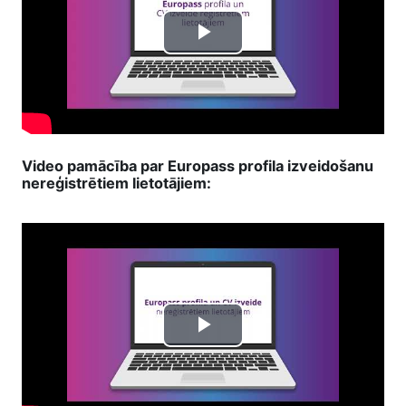
Play
Video
Video pamācība par Europass profila izveidošanu
nereģistrētiem lietotājiem:
Play
Video