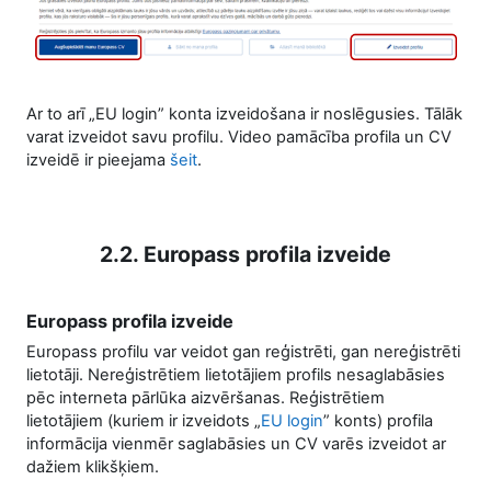
Ar to arī „EU login” konta izveidošana ir noslēgusies. Tālāk
varat izveidot savu profilu. Video pamācība profila un CV
izveidē ir pieejama
šeit
.
2.2. Europass profila izveide
Europass profila izveide
Europass profilu var veidot gan reģistrēti, gan nereģistrēti
lietotāji. Nereģistrētiem lietotājiem profils nesaglabāsies
pēc interneta pārlūka aizvēršanas. Reģistrētiem
lietotājiem (kuriem ir izveidots „
EU login
” konts) profila
informācija vienmēr saglabāsies un CV varēs izveidot ar
dažiem klikšķiem.