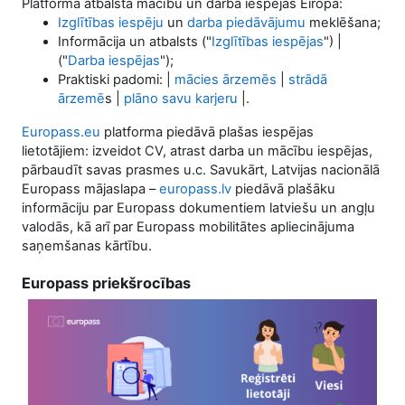
Platforma atbalsta mācību un darba iespējas Eiropā:
Izglītības iespēju
un
darba piedāvājumu
meklēšana;
Informācija un atbalsts ("
Izglītības iespējas
") |
("
Darba iespējas
");
Praktiski padomi: |
mācies ārzemēs
|
strādā
ārzemē
s |
plāno savu karjeru
|.
Europass.eu
platforma piedāvā plašas iespējas
lietotājiem: izveidot CV, atrast darba un mācību iespējas,
pārbaudīt savas prasmes u.c. Savukārt, Latvijas nacionālā
Europass mājaslapa –
europass.lv
piedāvā plašāku
informāciju par Europass dokumentiem latviešu un angļu
valodās, kā arī par Europass mobilitātes apliecinājuma
saņemšanas kārtību.
Europass priekšrocības