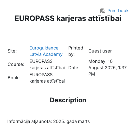
Skip to main content
Print book
EUROPASS karjeras attīstībai
Euroguidance
Printed
Site:
Guest user
Latvia Academy
by:
EUROPASS
Monday, 10
Course:
karjeras attīstībai
Date:
August 2026, 1:37
PM
EUROPASS
Book:
karjeras attīstībai
Description
Informācija atjaunota: 2025. gada marts