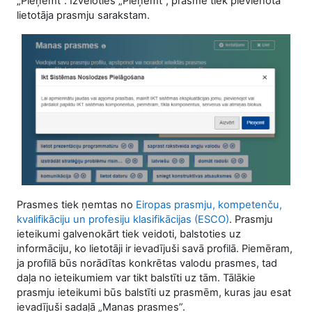
„Pieņemt”. Izvēloties „Pieņemt”, prasme tiek pievienota
lietotāja prasmju sarakstam.
Prasmes tiek ņemtas no
Eiropas prasmju, kompetenču,
kvalifikāciju un profesiju klasifikācijas (ESCO)
. Prasmju
ieteikumi galvenokārt tiek veidoti, balstoties uz
informāciju, ko lietotāji ir ievadījuši savā profilā. Piemēram,
ja profilā būs norādītas konkrētas valodu prasmes, tad
daļa no ieteikumiem var tikt balstīti uz tām. Tālākie
prasmju ieteikumi būs balstīti uz prasmēm, kuras jau esat
ievadījuši sadaļā „Manas prasmes”.