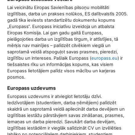
Lai veicinātu Eiropas Savienības pilsoņu mobilitāti
izglītības, darba un prakses nolūkos, ES dalībvalstīs 2005.
gadā tika ieviests standartizētu dokumentu kopums
„Europass“. Europass iniciatīvu izveidoja un atbalsta
Eiropas Komisija. Lai gan gadu gaitā Europass,
pielāgojoties darba un izglītības tirgum, ir attīstījies, tā
mērķis nav mainījies – palīdzēt cilvēkiem vieglā un
saprotamā veidā atspoguļot savas prasmes, pieredzi,
izglītību un intereses. Pašlaik Europass (
europass.eu
) ir
tiešsaistes rīku un informācijas kopums, kas visiem
Europass lietotājiem palīdz visos mācību un karjeras
posmos.
Europass uzdevums
Europass uzdevums ir atvieglot lietotāju dzīvi.
Iedzīvotājiem (studentiem, darba ņēmējiem) palīdzēt
skaidrā un saprotamā veidā apliecināt darba devējiem un
izglītības iestāžu pārstāvjiem savas zināšanas, prasmes,
iemaņas un darba pieredzi. Savukārt darba devējam,
izglītības iestādēm ir vieglāk salīdzināt CV un izvēlēties
labāko no potenciālajiem darbiniekiem, studentiem,