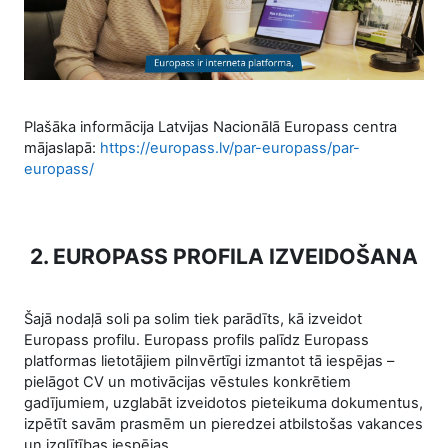
Video
Plašāka informācija Latvijas Nacionālā Europass centra
mājaslapā:
https://europass.lv/par-europass/par-
europass/
2. EUROPASS PROFILA IZVEIDOŠANA
Šajā nodaļā soli pa solim tiek parādīts, kā izveidot
Europass profilu. Europass profils palīdz Europass
platformas lietotājiem pilnvērtīgi izmantot tā iespējas –
pielāgot CV un motivācijas vēstules konkrētiem
gadījumiem, uzglabāt izveidotos pieteikuma dokumentus,
izpētīt savām prasmēm un pieredzei atbilstošas vakances
un izglītības iespējas.