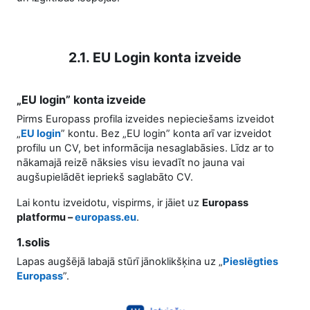
2.1. EU Login konta izveide
„EU login” konta izveide
Pirms Europass profila izveides nepieciešams izveidot
„
EU login
” kontu. Bez „EU login” konta arī var izveidot
profilu un CV, bet informācija nesaglabāsies. Līdz ar to
nākamajā reizē nāksies visu ievadīt no jauna vai
augšupielādēt iepriekš saglabāto CV.
Lai kontu izveidotu, vispirms, ir jāiet uz
Europass
platformu –
europass.eu
.
1.solis
Lapas augšējā labajā stūrī jānoklikšķina uz „
Pieslēgties
Europass
”.