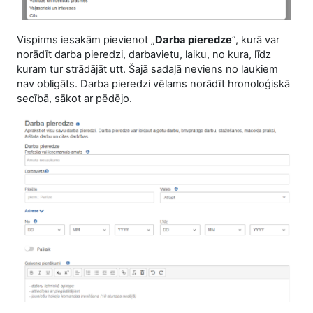
Vispirms iesakām pievienot „
Darba pieredze
”, kurā var
norādīt darba pieredzi, darbavietu, laiku, no kura, līdz
kuram tur strādājāt utt. Šajā sadaļā neviens no laukiem
nav obligāts. Darba pieredzi vēlams norādīt hronoloģiskā
secībā, sākot ar pēdējo.