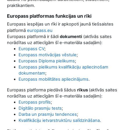
praktikantiem.
Europass platformas funkcijas un rīki
Europass iespējas un rīki ir apkopoti jaunā tiešsaistes
europass.eu
platformā
Europass platformā ir šādi
dokumenti
(aktīvās saites
norādītas uz attiecīgām šī e-materiāla sadaļām):
Europass CV
;
Europass motivācijas vēstule
;
Europass Diploma pielikums
;
Europass pielikums kvalifikāciju apliecinošam
dokumentam
;
Europass mobilitātes apliecinājums
.
Europass platforma piedāvā šādus
rīkus
(aktīvās saites
norādītas uz attiecīgām šī e-materiāla sadaļām):
Europass profils
;
Digitālo prasmju tests
;
Darba un prasmju tendences
;
Kvalifikāciju ietvarstruktūru salīdzināšana
.