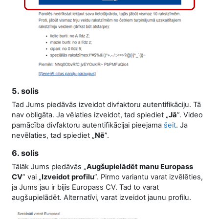
5. solis
Tad Jums piedāvās izveidot divfaktoru autentifikāciju. Tā
nav obligāta. Ja vēlaties izveidot, tad spiediet „
Jā
”. Video
pamācība divfaktoru autentifikācijai pieejama
šeit
. Ja
nevēlaties, tad spiediet „
Nē
”.
6. solis
Tālāk Jums piedāvās „
Augšupielādēt manu Europass
CV
” vai „
Izveidot profilu
”. Pirmo variantu varat izvēlēties,
ja Jums jau ir bijis Europass CV. Tad to varat
augšupielādēt. Alternatīvi, varat izveidot jaunu profilu.