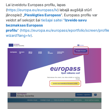
Lai izveidotu Europass profilu, lapas
(
https://europa.eu/europass/lv
) labajā augšējā stūrī
jānospiež „
Pieslēgties Europass
”. Europass profilu var
veidot arī sekojot šai
tiešajai saitei "
Izveido savu
bezmaksas Europass
profilu
" (https://europa.eu/europass/eportfolio/screen/profil
wizard?lang=lv)
.