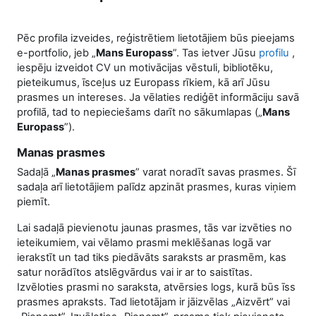
Pēc profila izveides, reģistrētiem lietotājiem būs pieejams
e-portfolio, jeb „
Mans Europass
”. Tas ietver Jūsu
profilu
,
iespēju izveidot CV un motivācijas vēstuli, bibliotēku,
pieteikumus, īsceļus uz Europass rīkiem, kā arī Jūsu
prasmes un intereses. Ja vēlaties rediģēt informāciju savā
profilā, tad to nepieciešams darīt no sākumlapas („
Mans
Europass
”).
Manas prasmes
Sadaļā „
Manas prasmes
” varat noradīt savas prasmes. Šī
sadaļa arī lietotājiem palīdz apzināt prasmes, kuras viņiem
piemīt.
Lai sadaļā pievienotu jaunas prasmes, tās var izvēties no
ieteikumiem, vai vēlamo prasmi meklēšanas logā var
ierakstīt un tad tiks piedāvāts saraksts ar prasmēm, kas
satur norādītos atslēgvārdus vai ir ar to saistītas.
Izvēloties prasmi no saraksta, atvērsies logs, kurā būs īss
prasmes apraksts. Tad lietotājam ir jāizvēlas „Aizvērt” vai