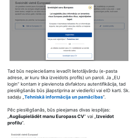
Tad būs nepieciešams ievadīt lietotājvārdu (e-pasta
adrese, ar kuru tika izveidots profils) un paroli. Ja „EU
login” kontam ir pievienota divfaktoru autentifikācija, tad
pieslēgšanās būs jāapstiprina ar viedierīci vai eID karti. Sk.
sadaļu „
Tehniskā informācija un pamācības
”.
Pēc pieslēgšanās, būs pieejamas divas iespējas:
„
Augšupielādēt manu Europass CV
” vai „
Izveidot
profilu
”.