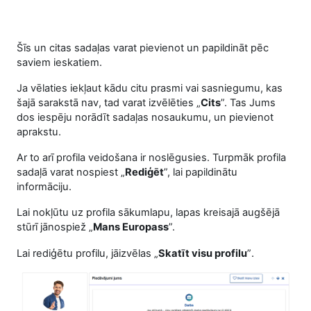
Šīs un citas sadaļas varat pievienot un papildināt pēc
saviem ieskatiem.
Ja vēlaties iekļaut kādu citu prasmi vai sasniegumu, kas
šajā sarakstā nav, tad varat izvēlēties „
Cits
”. Tas Jums
dos iespēju norādīt sadaļas nosaukumu, un pievienot
aprakstu.
Ar to arī profila veidošana ir noslēgusies. Turpmāk profila
sadaļā varat nospiest „
Rediģēt
”, lai papildinātu
informāciju.
Lai nokļūtu uz profila sākumlapu, lapas kreisajā augšējā
stūrī jānospiež „
Mans Europass
”.
.
Lai rediģētu profilu, jāizvēlas „
Skatīt visu profilu
”