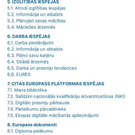
5. IZGLĪTĪBAS IESPĒJAS
5.1. Atrodi izglītības iespējas
5.2. Informācija un atbalsts
5.3. Plānojiet savas mācības
5.4. Mācieties ārzemēs
6. DARBA IESPĒJAS
6.1. Darba piedāvājumi
6.2. Informācija un atbalsts
6.3. Plāno savu karjeru
6.4. Strādā ārzemēs
6.5. Darba un prasmju tendences
6.6. EURES
7. CITAS EUROPASS PLATFORMAS IESPĒJAS
7.1. Mana bibliotēka
7.2. Salīdzini nacionālās kvalifikāciju ietvarstruktūras (NKI)
7.3. Digitālo prasmju pārbaude
7.4. Pieteikumu pārvaldnieks
7.5. Eiropas digitālie mācīšanās apliecinājumi
8. Europass dokumenti
8.1. Diploma pielikums