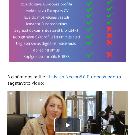
Aicinām noskatīties
Latvijas Nacionālā Europass centra
sagatavoto video:
Play