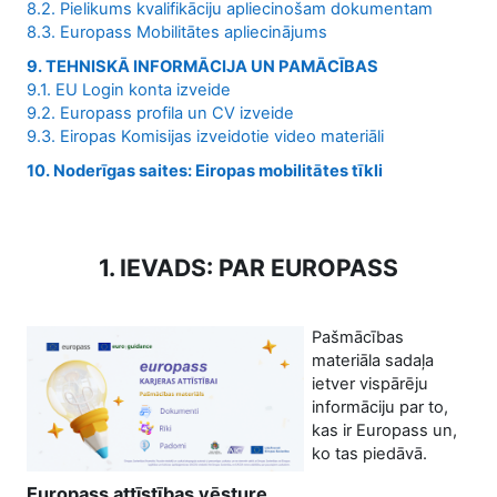
8.2. Pielikums kvalifikāciju apliecinošam dokumentam
8.3. Europass Mobilitātes apliecinājums
9. TEHNISKĀ INFORMĀCIJA UN PAMĀCĪBAS
9.1. EU Login konta izveide
9.2. Europass profila un CV izveide
9.3. Eiropas Komisijas izveidotie video materiāli
10. Noderīgas saites: Eiropas mobilitātes tīkli
1. IEVADS: PAR EUROPASS
Pašmācības
materiāla sadaļa
ietver vispārēju
informāciju par to,
kas ir Europass un,
ko tas piedāvā.
Europass attīstības vēsture