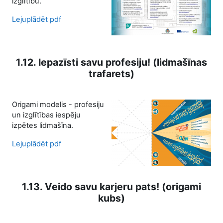
izglītību.
Lejuplādēt pdf
1.12. Iepazīsti savu profesiju! (lidmašīnas
trafarets)
Origami modelis - profesiju
un izglītības iespēju
izpētes lidmašīna.
Lejuplādēt pdf
1.13. Veido savu karjeru pats! (origami
kubs)