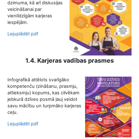
dzimuma, kā arī diskusijas
veicināšanai par
vienlīdzīgām karjeras
iespējām.
Lejuplādēt pdf
1.4. Karjeras vadības prasmes
Infografikā attēlots svarīgāko
kompetenču (zināšanu, prasmju,
attieksmju) kopums, kas cilvēkam
jebkurā dzīves posmā ļauj veidot
savu mācību un turpmāko karjeras
ceļu.
Lejuplādēt pdf