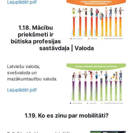
Lejuplādēt pdf
1.18. Mācību
priekšmeti ir
būtiska profesijas
sastāvdaļa | Valoda
Latviešu valoda,
svešvaloda un
mazākumtautību valoda.
Lejuplādēt pdf
1.19. Ko es zinu par mobilitāti?