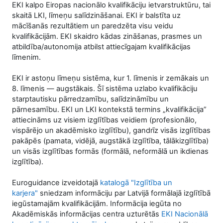
EKI kalpo Eiropas nacionālo kvalifikāciju ietvarstruktūru, tai
skaitā LKI, līmeņu salīdzināšanai. EKI ir balstīta uz
mācīšanās rezultātiem un paredzēta visu veidu
kvalifikācijām. EKI skaidro kādas zināšanas, prasmes un
atbildība/autonomija atbilst attiecīgajam kvalifikācijas
līmenim.
EKI ir astoņu līmeņu sistēma, kur 1. līmenis ir zemākais un
8. līmenis — augstākais. Šī sistēma uzlabo kvalifikāciju
starptautisku pārredzamību, salīdzināmību un
pārnesamību. EKI un LKI kontekstā termins „kvalifikācija”
attiecināms uz visiem izglītības veidiem (profesionālo,
vispārējo un akadēmisko izglītību), gandrīz visās izglītības
pakāpēs (pamata, vidējā, augstākā izglītība, tālākizglītība)
un visās izglītības formās (formālā, neformālā un ikdienas
izglītība).
Euroguidance izveidotajā
katalogā "Izglītība un
karjera"
sniedzam informāciju par Latvijā formālajā izglītībā
iegūstamajām kvalifikācijām. Informācija iegūta no
Akadēmiskās informācijas centra uzturētās
EKI Nacionālā