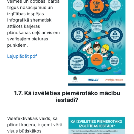
vēlmes un dotības, darba
tirgus nosacījumus un
izglītības iespējas.
Infografikā shematiski
attēlots karjeras
plānošanas ceļš ar visiem
svarīgajiem pieturas
punktiem.
Lejuplādēt pdf
1.7. Kā izvēlēties piemērotāko mācību
iestādi?
Visefektīvākais veids, kā
plānot karjeru, ir ņemt vērā
visus būtiskākos