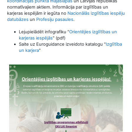
koordinācijas punkta mājaslapas
un Latvijas republikas
normatīvajiem aktiem. Informācija par izglītības un
karjeras iespējām ir iegūta no
Nacionālās izglītības iespēju
datubāzes
un
Profesiju pasaules
.
Lejupielādēt infografiku "
Orientējies izglītības un
karjeras iespējās
" (pdf)
Saite uz Euroguidance izveidoto katalogu "
Izglītība
un karjera
"