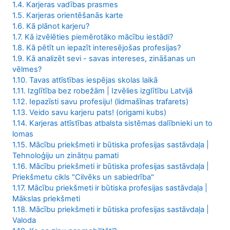
1.4. Karjeras vadības prasmes
1.5. Karjeras orientēšanās karte
1.6. Kā plānot karjeru?
1.7. Kā izvēlēties piemērotāko mācību iestādi?
1.8. Kā pētīt un iepazīt interesējošas profesijas?
1.9. Kā analizēt sevi - savas intereses, zināšanas un
vēlmes?
1.10. Tavas attīstības iespējas skolas laikā
1.11. Izglītība bez robežām | Izvēlies izglītību Latvijā
1.12. Iepazīsti savu profesiju! (lidmašīnas trafarets)
1.13. Veido savu karjeru pats! (origami kubs)
1.14. Karjeras attīstības atbalsta sistēmas dalībnieki un to
lomas
1.15. Mācību priekšmeti ir būtiska profesijas sastāvdaļa |
Tehnoloģiju un zinātņu pamati
1.16. Mācību priekšmeti ir būtiska profesijas sastāvdaļa |
Priekšmetu cikls "Cilvēks un sabiedrība"
1.17. Mācību priekšmeti ir būtiska profesijas sastāvdaļa |
Mākslas priekšmeti
1.18. Mācību priekšmeti ir būtiska profesijas sastāvdaļa |
Valoda