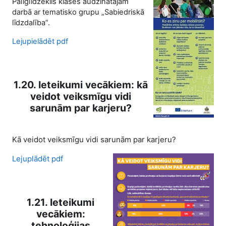
Palīglīdzeklis klases audzinātājam
darbā ar tematisko grupu „Sabiedriskā
līdzdalība”.
Lejupielādēt pdf
1.20. Ieteikumi vecākiem: kā
veidot veiksmīgu vidi
sarunām par karjeru?
Kā veidot veiksmīgu vidi sarunām par karjeru?
Lejuplādēt pdf
1.21. Ieteikumi
vecākiem:
tehnoloģijas