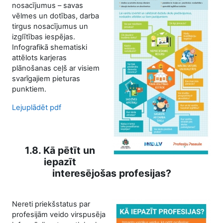
nosacījumus – savas
vēlmes un dotības, darba
tirgus nosacījumus un
izglītības iespējas.
Infografikā shematiski
attēlots karjeras
plānošanas ceļš ar visiem
svarīgajiem pieturas
punktiem.
Lejuplādēt pdf
1.8. Kā pētīt un
iepazīt
interesējošas profesijas?
Nereti priekšstatus par
profesijām veido virspusēja