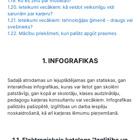
1.19. Ko es zinu par mobilitāti?
1.20. Ieteikumi vecākiem: kā veidot veiksmīgu vidi
sarunām par karjeru?
1.21. Ieteikumi vecākiem: tehnoloģijas ģimenē - draugs vai
svešinieks?
1.22. Mācību priekšmeti, kuri palīdz apgūt prasmes
1. INFOGRAFIKAS
Sadaļā atrodamas un lejuplādējamas gan statiskas, gan
interaktīvas infografikas, kuras var lietot gan skolēni
patstāvīgi, gan kopā ar skolotāju, klases audzinātāju,
pedagogu karjeras konsultantu vai vecākiem. Infografikas
palīdzēs pašizpētē, izglītības un darba iespēju
noskaidrošanā, kā arī karjeras lēmumu pieņemšanā.