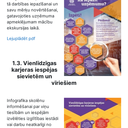
tā darbības iepazīšanai un
savu mērķu novērtēšanai,
gatavojoties uzņēmuma
apmeklējumam mācību
ekskursijas laikā.
Lejuplādēt pdf
1.3. Vienlīdzīgas
karjeras iespējas
sievietēm un
vīriešiem
Infografika skolēnu
informēšanai par viņu
tiesībām un iespējām
izvēlēties izglītības iestādi
vai darbu neatkarīgi no