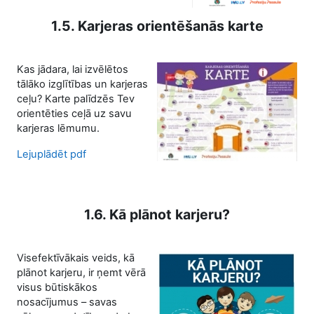
1.5. Karjeras orientēšanās karte
Kas jādara, lai izvēlētos
tālāko izglītības un karjeras
ceļu? Karte palīdzēs Tev
orientēties ceļā uz savu
karjeras lēmumu.
Lejuplādēt pdf
1.6. Kā plānot karjeru?
Visefektīvākais veids, kā
plānot karjeru, ir ņemt vērā
visus būtiskākos
nosacījumus – savas