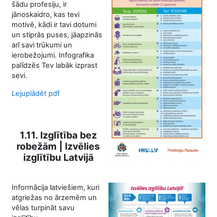
šādu profesiju, ir
jānoskaidro, kas tevi
motivē, kādi ir tavi dotumi
un stiprās puses, jāapzinās
arī savi trūkumi un
ierobežojumi. Infografika
palīdzēs Tev labāk izprast
sevi.
Lejuplādēt pdf
1.11. Izglītība bez
robežām | Izvēlies
izglītību Latvijā
Informācija latviešiem, kuri
atgriežas no ārzemēm un
vēlas turpināt savu