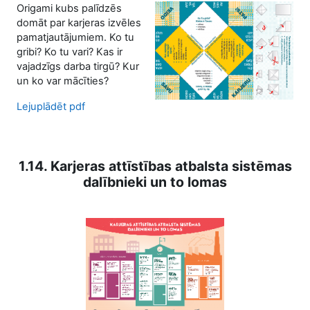
Origami kubs palīdzēs
domāt par karjeras izvēles
pamatjautājumiem. Ko tu
gribi? Ko tu vari? Kas ir
vajadzīgs darba tirgū? Kur
un ko var mācīties?
Lejuplādēt pdf
1.14. Karjeras attīstības atbalsta sistēmas
dalībnieki un to lomas