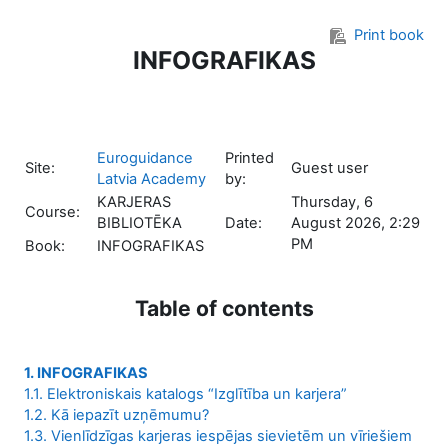
Skip to main content
Print book
INFOGRAFIKAS
Euroguidance
Printed
Site:
Guest user
Latvia Academy
by:
KARJERAS
Thursday, 6
Course:
BIBLIOTĒKA
Date:
August 2026, 2:29
PM
Book:
INFOGRAFIKAS
Table of contents
1. INFOGRAFIKAS
1.1. Elektroniskais katalogs “Izglītība un karjera”
1.2. Kā iepazīt uzņēmumu?
1.3. Vienlīdzīgas karjeras iespējas sievietēm un vīriešiem