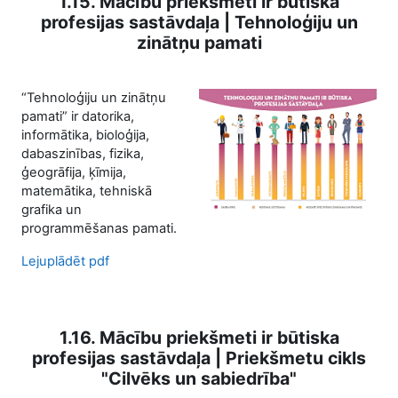
1.15. Mācību priekšmeti ir būtiska
profesijas sastāvdaļa | Tehnoloģiju un
zinātņu pamati
“Tehnoloģiju un zinātņu
pamati” ir datorika,
informātika, bioloģija,
dabaszinības, fizika,
ģeogrāfija, ķīmija,
matemātika, tehniskā
grafika un
programmēšanas pamati.
Lejuplādēt pdf
1.16. Mācību priekšmeti ir būtiska
profesijas sastāvdaļa | Priekšmetu cikls
"Cilvēks un sabiedrība"