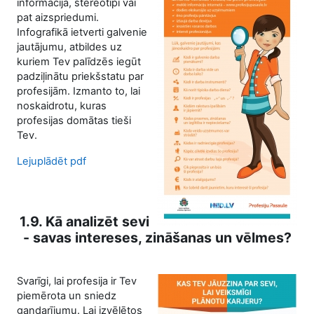
informācija, stereotipi vai
pat aizspriedumi.
Infografikā ietverti galvenie
jautājumu, atbildes uz
kuriem Tev palīdzēs iegūt
padziļinātu priekšstatu par
profesijām. Izmanto to, lai
noskaidrotu, kuras
profesijas domātas tieši
Tev.
Lejuplādēt pdf
1.9. Kā analizēt sevi
- savas intereses, zināšanas un vēlmes?
Svarīgi, lai profesija ir Tev
piemērota un sniedz
gandarījumu. Lai izvēlētos