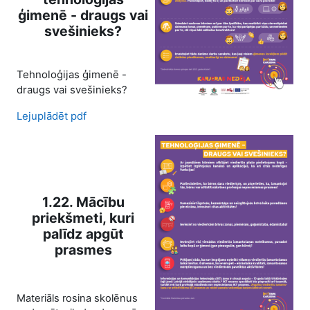
ģimenē - draugs vai
svešinieks?
Tehnoloģijas ģimenē -
draugs vai svešinieks?
Lejuplādēt pdf
1.22. Mācību
priekšmeti, kuri
palīdz apgūt
prasmes
Materiāls rosina skolēnus