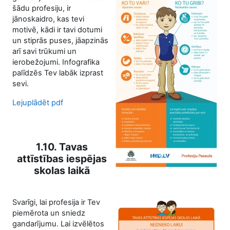
šādu profesiju, ir
jānoskaidro, kas tevi
motivē, kādi ir tavi dotumi
un stiprās puses, jāapzinās
arī savi trūkumi un
ierobežojumi. Infografika
palīdzēs Tev labāk izprast
sevi.
Lejuplādēt pdf
1.10. Tavas
attīstības iespējas
skolas laikā
Svarīgi, lai profesija ir Tev
piemērota un sniedz
gandarījumu. Lai izvēlētos