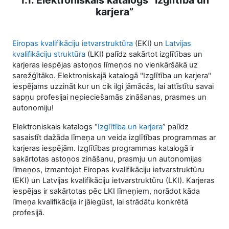
1.1. Elektroniskais katalogs “Izglītība un
karjera”
Eiropas kvalifikāciju ietvarstruktūra
(EKI) un
Latvijas
kvalifikāciju struktūra
(LKI) palīdz sakārtot izglītības un
karjeras iespējas astoņos līmeņos no vienkāršākā uz
sarežģītāko. Elektroniskajā katalogā "Izglītība un karjera"
iespējams uzzināt kur un cik ilgi jāmācās, lai attīstītu savai
sapņu profesijai nepieciešamās zināšanas, prasmes un
autonomiju!
Elektroniskais katalogs “
Izglītība un karjera
” palīdz
sasaistīt dažāda līmeņa un veida izglītības programmas ar
karjeras iespējām. Izglītības programmas katalogā ir
sakārtotas astoņos zināšanu, prasmju un autonomijas
līmeņos, izmantojot Eiropas kvalifikāciju ietvarstruktūru
(EKI) un Latvijas kvalifikāciju ietvarstruktūru (LKI). Karjeras
iespējas ir sakārtotas pēc LKI līmeņiem, norādot kāda
līmeņa kvalifikācija ir jāiegūst, lai strādātu konkrētā
profesijā.