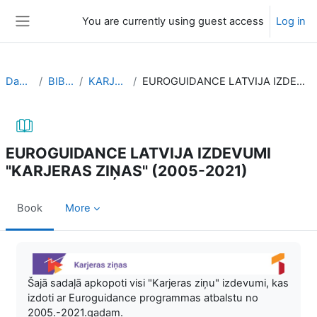
Skip to main content
You are currently using guest access
Log in
Side panel
Dashboard
BIBLIOTEKA
KARJERAS ZIŅAS
EUROGUIDANCE LATVIJA IZDEVUMI "KARJERAS ZIŅAS" (2005-2021)
EUROGUIDANCE LATVIJA IZDEVUMI
"KARJERAS ZIŅAS" (2005-2021)
Book
More
Completion requirements
Šajā sadaļā apkopoti visi "Karjeras ziņu" izdevumi, kas
izdoti ar Euroguidance programmas atbalstu no
2005.-2021.gadam.