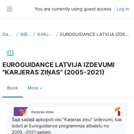
Skip to main content
You are currently using guest access
Log in
Side panel
Dashboard
BIBLIOTEKA
KARJERAS ZIŅAS
EUROGUIDANCE LATVIJA IZDEVUMI "KARJERAS ZIŅAS" (2005-2021)
EUROGUIDANCE LATVIJA IZDEVUMI
"KARJERAS ZIŅAS" (2005-2021)
Book
More
Completion requirements
Šajā sadaļā apkopoti visi "Karjeras ziņu" izdevumi, kas
izdoti ar Euroguidance programmas atbalstu no
2005.-2021.gadam.