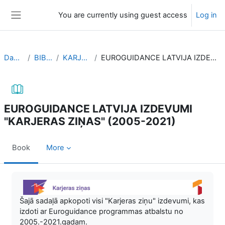
Skip to main content
You are currently using guest access
Log in
Side panel
Dashboard
BIBLIOTEKA
KARJERAS ZIŅAS
EUROGUIDANCE LATVIJA IZDEVUMI "KARJERAS ZIŅAS" (2005-2021)
EUROGUIDANCE LATVIJA IZDEVUMI
"KARJERAS ZIŅAS" (2005-2021)
Book
More
Completion requirements
Šajā sadaļā apkopoti visi "Karjeras ziņu" izdevumi, kas
izdoti ar Euroguidance programmas atbalstu no
2005.-2021.gadam.