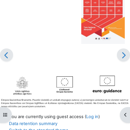
Open course index
Op
You are currently using guest access (
Log in
)
Data retention summary