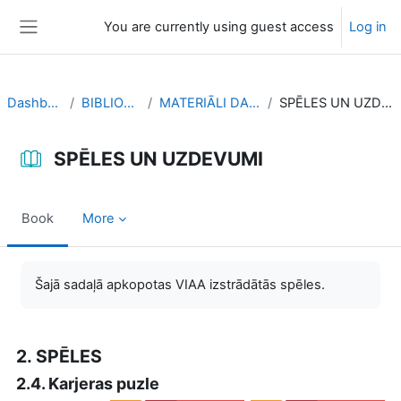
Skip to main content
You are currently using guest access
Log in
Side panel
Dashboard
BIBLIOTEKA
MATERIĀLI DARBAM
SPĒLES UN UZDEVUMI
SPĒLES UN UZDEVUMI
Book
More
Completion requirements
Šajā sadaļā apkopotas VIAA izstrādātās spēles.
2. SPĒLES
2.4. Karjeras puzle