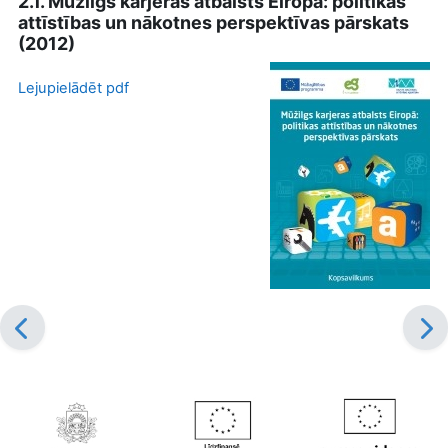
2.1. Mūžilgs karjeras atbalsts Eiropā: politikas
attīstības un nākotnes perspektīvas pārskats
(2012)
Lejupielādēt pdf