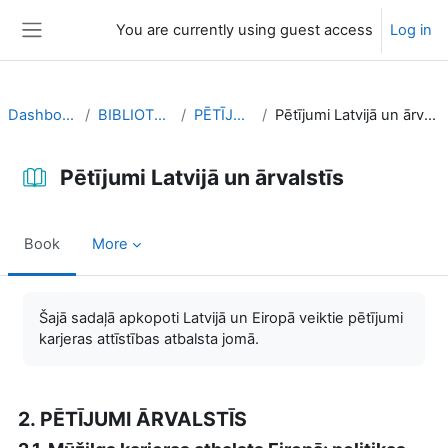
Skip to main content
You are currently using guest access
Log in
Side panel
Dashboard
BIBLIOTEKA
PĒTĪJUMI
Pētījumi Latvijā un ārvalstīs
Pētījumi Latvijā un ārvalstīs
Book
More
Completion requirements
Šajā sadaļā apkopoti Latvijā un Eiropā veiktie pētījumi
karjeras attīstības atbalsta jomā.
2. PĒTĪJUMI ĀRVALSTĪS