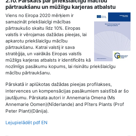
2.10. Pārskats par priekšlaicīgu mācību
pārtraukšanu un mūžilgu karjeras atbalstu
Viens no Eiropa 2020 mērķiem ir
samazināt priekšlaicīgi mācības
pārtraukušo skaitu līdz 10%. Eiropas
valstīs ir vērojamas dažādas pieejas, lai
apkarotu priekšlaicīgu mācību
pārtraukšanu. Katrai valstij ir sava
stratēģija, un vairākās Eiropas valstīs
mūžilgs karjeras atbalsts ir identificēts kā
nozīmīgs pasākumu kopums, lai risinātu priekšlaicīgu
mācību pārtraukšanu.
Pārskatā ir aplūkotas dažādas pieejas profilakses,
intervences un kompensācijas pasākumiem saistībā ar šo
jautājumu. Pārskata autori ir Annemaria Omena (Ms
Annemarie Oomen)(Nīderlande) and Pīters Plants (Prof
Peter Plant)(Dānija).
Lejupielādēt pdf EN