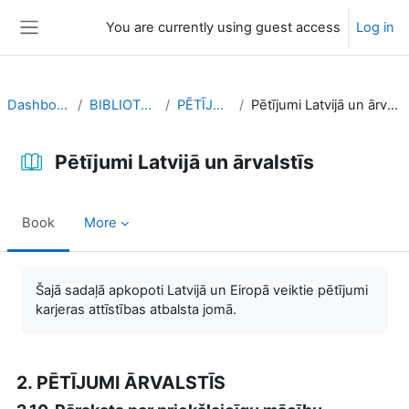
Skip to main content
You are currently using guest access
Log in
Side panel
Dashboard
BIBLIOTEKA
PĒTĪJUMI
Pētījumi Latvijā un ārvalstīs
Pētījumi Latvijā un ārvalstīs
Book
More
Completion requirements
Šajā sadaļā apkopoti Latvijā un Eiropā veiktie pētījumi
karjeras attīstības atbalsta jomā.
2. PĒTĪJUMI ĀRVALSTĪS