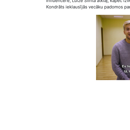
Influencere, Luīze Šlihta atklāj, kāpēc iz
Kondrāts ieklausījās vecāku padomos par 