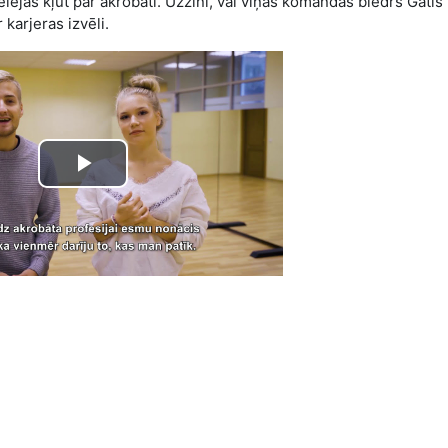
vēlējās kļūt par akrobāti. Uzzini, vai viņas komandas biedrs Gatis
karjeras izvēli.
Play
Video