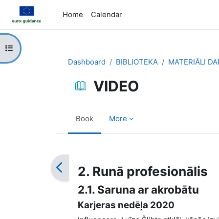
Skip to main content
Home
Calendar
Open course index
Dashboard
BIBLIOTEKA
MATERIĀLI D
VIDEO
Book
More
Completion requirements
2. Runā profesionālis
2.1. Saruna ar akrobātu
Karjeras nedēļa 2020