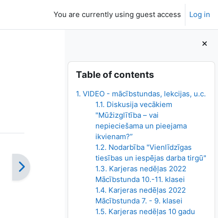
You are currently using guest access
Log in
Blocks
Skip Table of contents
Table of contents
1. VIDEO - mācībstundas, lekcijas, u.c.
1.1. Diskusija vecākiem
"Mūžizglītība – vai
nepieciešama un pieejama
ikvienam?”
1.2. Nodarbība "Vienlīdzīgas
tiesības un iespējas darba tirgū"
1.3. Karjeras nedēļas 2022
Mācībstunda 10.-11. klasei
1.4. Karjeras nedēļas 2022
Mācībstunda 7. - 9. klasei
1.5. Karjeras nedēļas 10 gadu