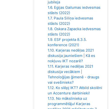
jubileja
1.6. Egijas Gailumas iedvesmas
stāsts (2022)
1.7. Paula Siliņa iedvesmas
stāsts (2022)
1.8. Oskara Zapacka iedvesmas
stāsts (2022)
1.9. ESF projekta 8.3.5.
konference (2021)
1.10. Karjeras nedēļas 2021
diskusija jauniešiem | Kā es
nokļuvu IKT nozarē?
1.11. Karjeras nedēļas 2021
diskusija vecākiem |
Tehnoloģijas ģimenē - draugs
vai svešinieks?
1.12. Ko slēpj IKT? Atbild skolēni
un Accenture darbinieki!
1.13. No mākslinieka uz
programmētāju! Karjeras