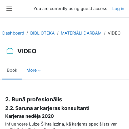
Skip to main content
You are currently using guest access
Log in
Side panel
Dashboard
BIBLIOTEKA
MATERIĀLI DARBAM
VIDEO
VIDEO
Book
More
Completion requirements
2. Runā profesionālis
2.2. Saruna ar karjeras konsultanti
Karjeras nedēļa 2020
Influencere Luīze Šlihta izzina, kā karjeras speciālists var