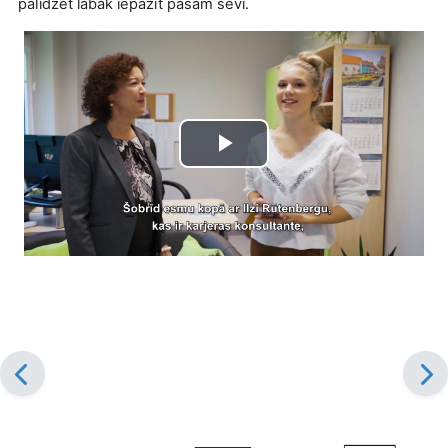
palīdzēt labāk iepazīt pašam sevi.
Play
Video