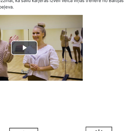
zzināt, kā savu karjeras izvēli veica viņas trenere no Baltijas
peļeva.
Play
Video