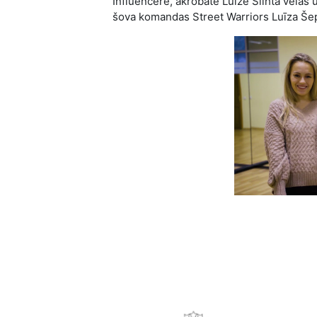
Influencere, akrobāte Luīze Šlihta vēlas u
šova komandas Street Warriors Luīza Še