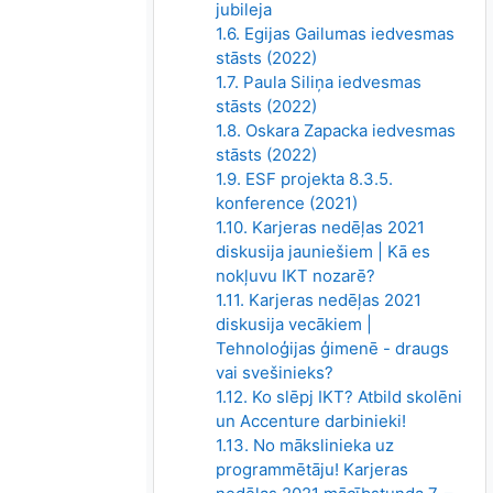
jubileja
1.6. Egijas Gailumas iedvesmas
stāsts (2022)
1.7. Paula Siliņa iedvesmas
stāsts (2022)
1.8. Oskara Zapacka iedvesmas
stāsts (2022)
1.9. ESF projekta 8.3.5.
konference (2021)
1.10. Karjeras nedēļas 2021
diskusija jauniešiem | Kā es
nokļuvu IKT nozarē?
1.11. Karjeras nedēļas 2021
diskusija vecākiem |
Tehnoloģijas ģimenē - draugs
vai svešinieks?
1.12. Ko slēpj IKT? Atbild skolēni
un Accenture darbinieki!
1.13. No mākslinieka uz
programmētāju! Karjeras