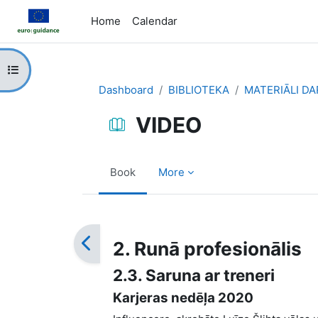
Skip to main content
Home
Calendar
Open course index
Dashboard
BIBLIOTEKA
MATERIĀLI D
VIDEO
Book
More
Completion requirements
2. Runā profesionālis
2.3. Saruna ar treneri
Karjeras nedēļa 2020