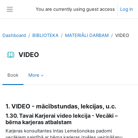
Skip to main content
You are currently using guest access
Log in
Side panel
Dashboard
BIBLIOTEKA
MATERIĀLI DARBAM
VIDEO
VIDEO
Book
More
Completion requirements
1. VIDEO - mācībstundas, lekcijas, u.c.
1.30. Tavai Karjerai video lekcija - Vecāki –
bērna karjeras atbalstam
Karjeras konsultantes Intas Lemešonokas padomi
vecākiem saistībā ar bērna karjeras izvēles veicināšanu.