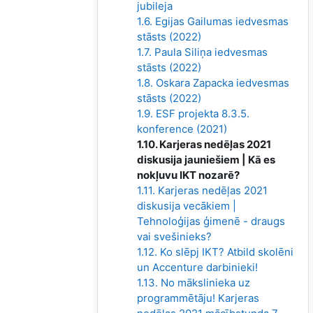
jubileja
1.6. Egijas Gailumas iedvesmas
stāsts (2022)
1.7. Paula Siliņa iedvesmas
stāsts (2022)
1.8. Oskara Zapacka iedvesmas
stāsts (2022)
1.9. ESF projekta 8.3.5.
konference (2021)
1.10. Karjeras nedēļas 2021
diskusija jauniešiem | Kā es
nokļuvu IKT nozarē?
1.11. Karjeras nedēļas 2021
diskusija vecākiem |
Tehnoloģijas ģimenē - draugs
vai svešinieks?
1.12. Ko slēpj IKT? Atbild skolēni
un Accenture darbinieki!
1.13. No mākslinieka uz
programmētāju! Karjeras