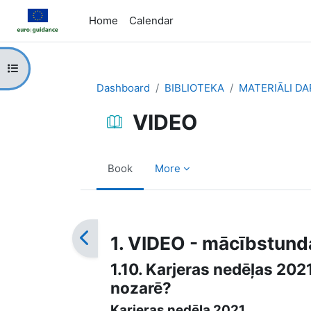
Skip to main content
Home
Calendar
Open course index
Dashboard
BIBLIOTEKA
MATERIĀLI D
VIDEO
Book
More
Completion requirements
1. VIDEO - mācībstundas
1.10. Karjeras nedēļas 202
nozarē?
Karjeras nedēļa 2021