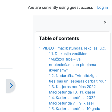
You are currently using guest access
Log in
Blocks
Skip Table of contents
Table of contents
1. VIDEO - mācībstundas, lekcijas, u.c.
1.1. Diskusija vecākiem
"Mūžizglītība – vai
nepieciešama un pieejama
ikvienam?”
1.2. Nodarbība "Vienlīdzīgas
tiesības un iespējas darba tirgū"
1.3. Karjeras nedēļas 2022
Mācībstunda 10.-11. klasei
1.4. Karjeras nedēļas 2022
Mācībstunda 7. - 9. klasei
1.5. Karjeras nedēļas 10 gadu