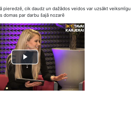
avā pieredzē, cik daudz un dažādos veidos var uzsākt veiksmīgu
ās domas par darbu šajā nozarē
Play
Video