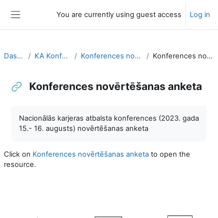
Skip to main content
You are currently using guest access
Log in
Side panel
Dashboard
KA Konference 2023
Konferences novērtēšanas anketa
Konferences novērtēšanas anketa
Konferences novērtēšanas anketa
Completion requirements
Nacionālās karjeras atbalsta konferences (2023. gada
15.- 16. augusts) novērtēšanas anketa
Click on
Konferences novērtēšanas anketa
to open the
resource.