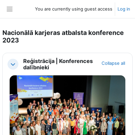
Skip to main content
You are currently using guest access
Log in
Side panel
Nacionālā karjeras atbalsta konference
2023
Section outline
Reģistrācija | Konferences
Collapse all
Collapse
dalībnieki