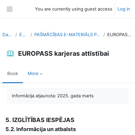
Skip to main content
You are currently using guest access
Log in
Side panel
Dashboard
EUROPASS
PAŠMĀCĪBAS E-MATERIĀLS PAR EUROPASS PLATFORMAS LIETOŠANU
EUROPASS karjeras attīstībai
EUROPASS karjeras attīstībai
Book
More
Completion requirements
Informācija atjaunota: 2025. gada marts
5. IZGLĪTĪBAS IESPĒJAS
5.2. Informācija un atbalsts