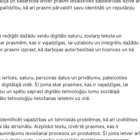
ija un sadarbība ietver prasmi iesaistīties sabiedrības dzīvē ar
alīdzību, kā arī prasmi pārvaldīt savu identitāti un reputāciju
 rediģēt dažādu veidu digitālo saturu, tostarp teksta un
ar prasmēm, kas ir vajadzīgas, lai uzlabotu un integrētu dažādu
er prasmi izprast, kā darbojas autortiesības un licences un kā
 ierīces, saturu, personas datus un privātumu, pateicoties
igitālajā vidē. Šī joma skar prasmes, kas ir vajadzīgas, lai
bu un spētu saprast digitālo tehnoloģiju lomu sociālajā
tālo tehnoloģiju lietošanas ietekmi uz vidi.
identificēt vajadzības un tehniskās problēmas, kā arī izvēlēties
tās atrisinātu. Aizpildot testu, izvērtē prasmes, kas ir
 jauninājumu ieviešanai procesos un produktos. Šī joma ietver arī