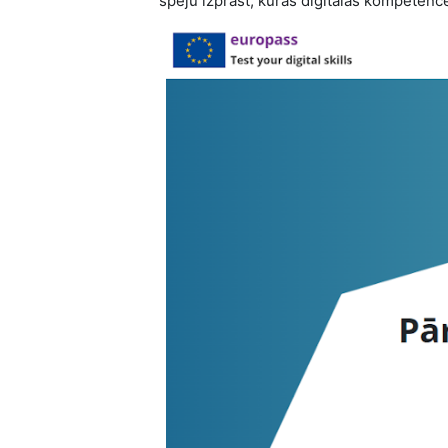
spēju izprast, kuras digitālās kompetence