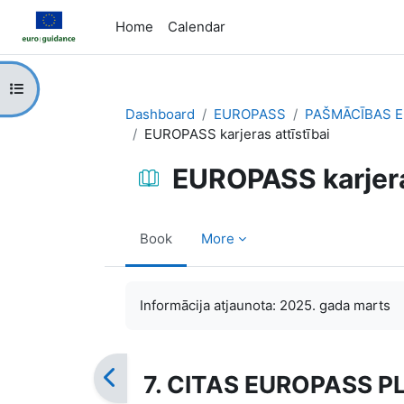
Skip to main content
Home
Calendar
Open course index
Dashboard
EUROPASS
PAŠMĀCĪBAS E
EUROPASS karjeras attīstībai
EUROPASS karjeras
Book
More
Completion requirements
Informācija atjaunota: 2025. gada marts
7. CITAS EUROPASS 