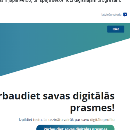
s ir jāpilnveido, un spēja sekot līdzi digitālajam progresam.