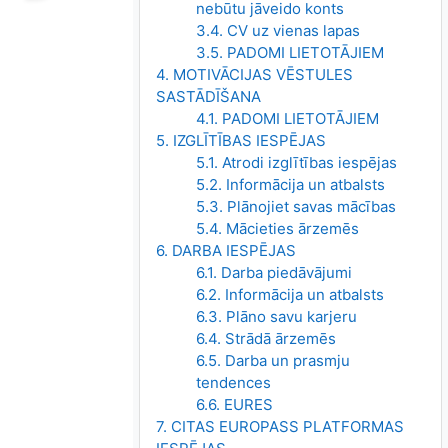
nebūtu jāveido konts
3.4. CV uz vienas lapas
3.5. PADOMI LIETOTĀJIEM
4. MOTIVĀCIJAS VĒSTULES
SASTĀDĪŠANA
4.1. PADOMI LIETOTĀJIEM
5. IZGLĪTĪBAS IESPĒJAS
5.1. Atrodi izglītības iespējas
5.2. Informācija un atbalsts
5.3. Plānojiet savas mācības
5.4. Mācieties ārzemēs
6. DARBA IESPĒJAS
6.1. Darba piedāvājumi
6.2. Informācija un atbalsts
6.3. Plāno savu karjeru
6.4. Strādā ārzemēs
6.5. Darba un prasmju
tendences
6.6. EURES
7. CITAS EUROPASS PLATFORMAS