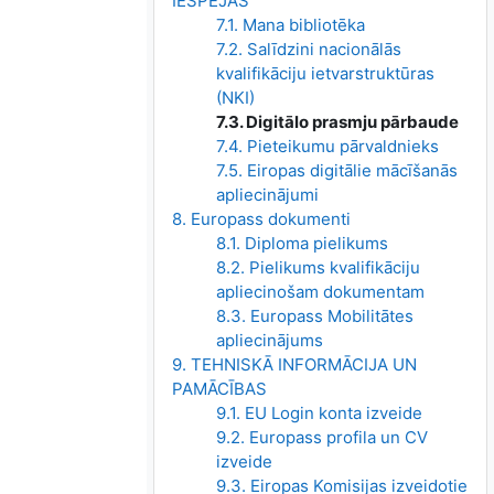
IESPĒJAS
7.1. Mana bibliotēka
7.2. Salīdzini nacionālās
kvalifikāciju ietvarstruktūras
(NKI)
7.3. Digitālo prasmju pārbaude
7.4. Pieteikumu pārvaldnieks
7.5. Eiropas digitālie mācīšanās
apliecinājumi
8. Europass dokumenti
8.1. Diploma pielikums
8.2. Pielikums kvalifikāciju
apliecinošam dokumentam
8.3. Europass Mobilitātes
apliecinājums
9. TEHNISKĀ INFORMĀCIJA UN
PAMĀCĪBAS
9.1. EU Login konta izveide
9.2. Europass profila un CV
izveide
9.3. Eiropas Komisijas izveidotie