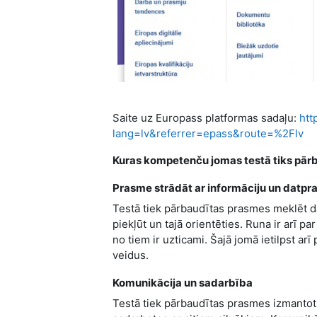
Saite uz Europass platformas sadaļu:
htt
lang=lv&referrer=epass&route=%2Flv
Kuras kompetenču jomas testā tiks pār
Prasme strādāt ar informāciju un datpr
Testā tiek pārbaudītas prasmes meklēt daž
piekļūt un tajā orientēties. Runa ir arī p
no tiem ir uzticami. Šajā jomā ietilpst a
veidus.
Komunikācija un sadarbība
Testā tiek pārbaudītas prasmes izmantot 