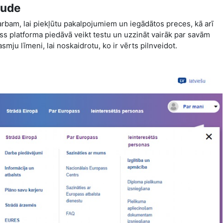
aude
arbam, lai piekļūtu pakalpojumiem un iegādātos preces, kā arī
s platforma piedāvā veikt testu un uzzināt vairāk par savām
smju līmeni, lai noskaidrotu, ko ir vērts pilnveidot.