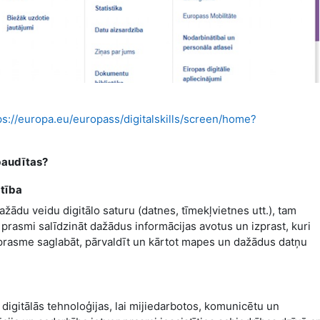
ps://europa.eu/europass/digitalskills/screen/home?
baudītas?
atība
ādu veidu digitālo saturu (datnes, tīmekļvietnes utt.), tam
ar prasmi salīdzināt dažādus informācijas avotus un izprast, kuri
rī prasme saglabāt, pārvaldīt un kārtot mapes un dažādus datņu
digitālās tehnoloģijas, lai mijiedarbotos, komunicētu un