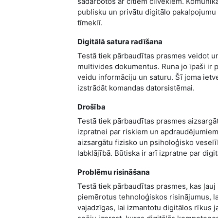
sadarbotos ar citiem cilvēkiem. Komunikāc
publisku un privātu digitālo pakalpojumu p
tīmeklī.
Digitālā satura radīšana
Testā tiek pārbaudītas prasmes veidot un
multivides dokumentus. Runa jo īpaši ir p
veidu informāciju un saturu. Šī joma ietv
izstrādāt komandas datorsistēmai.
Drošība
Testā tiek pārbaudītas prasmes aizsargāt
izpratnei par riskiem un apdraudējumiem d
aizsargātu fizisko un psiholoģisko veselī
labklājībā. Būtiska ir arī izpratne par digi
Problēmu risināšana
Testā tiek pārbaudītas prasmes, kas ļauj 
piemērotus tehnoloģiskos risinājumus, lai 
vajadzīgas, lai izmantotu digitālos rīkus