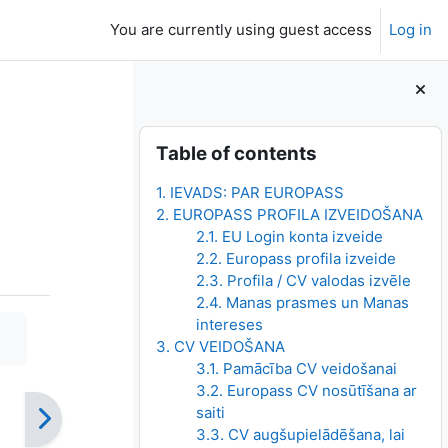
You are currently using guest access
Log in
Blocks
Skip Table of contents
Table of contents
1. IEVADS: PAR EUROPASS
2. EUROPASS PROFILA IZVEIDOŠANA
2.1. EU Login konta izveide
2.2. Europass profila izveide
2.3. Profila / CV valodas izvēle
2.4. Manas prasmes un Manas
intereses
3. CV VEIDOŠANA
3.1. Pamācība CV veidošanai
3.2. Europass CV nosūtīšana ar
saiti
3.3. CV augšupielādēšana, lai