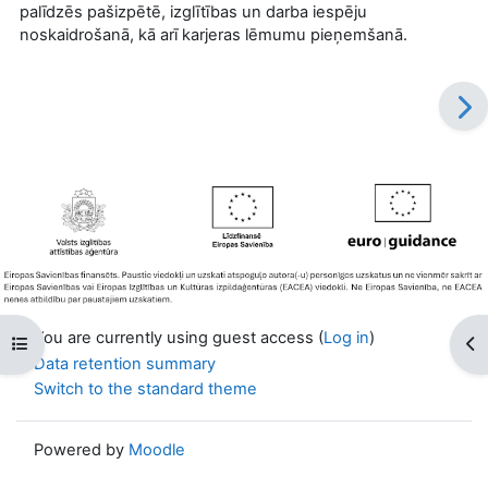
palīdzēs pašizpētē, izglītības un darba iespēju
noskaidrošanā, kā arī karjeras lēmumu pieņemšanā.
You are currently using guest access (
Log in
)
Open course index
Op
Data retention summary
Switch to the standard theme
Powered by
Moodle