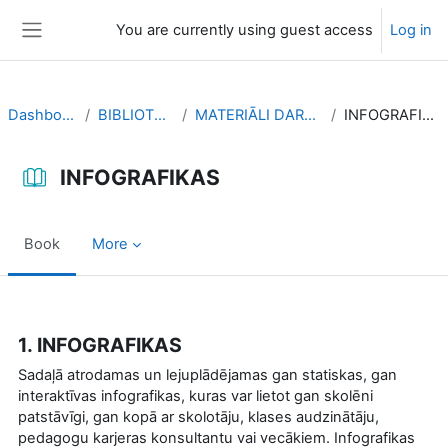
Skip to main content
You are currently using guest access
Log in
Side panel
Dashboard
BIBLIOTEKA
MATERIĀLI DARBAM
INFOGRAFIKAS
INFOGRAFIKAS
Book
More
Completion requirements
1. INFOGRAFIKAS
Sadaļā atrodamas un lejuplādējamas gan statiskas, gan
interaktīvas infografikas, kuras var lietot gan skolēni
patstāvīgi, gan kopā ar skolotāju, klases audzinātāju,
pedagogu karjeras konsultantu vai vecākiem. Infografikas