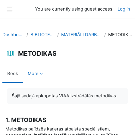
Skip to main content
You are currently using guest access
Log in
Side panel
Dashboard
BIBLIOTEKA
MATERIĀLI DARBAM
METODIKAS
METODIKAS
Book
More
Completion requirements
Šajā sadaļā apkopotas VIAA izstrādātās metodikas.
1. METODIKAS
Metodikas palīdzēs karjeras atbalsta speciālistiem,