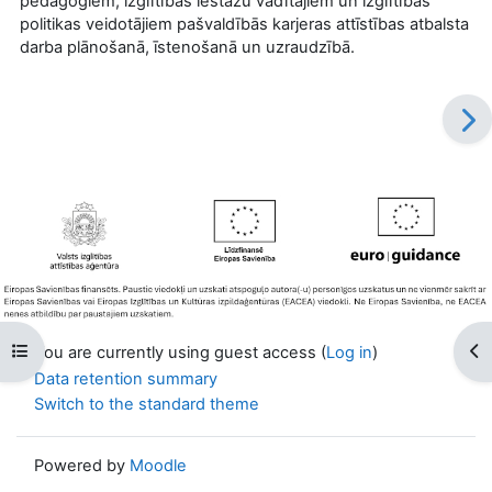
pedagogiem, izglītības iestāžu vadītājiem un izglītības
politikas veidotājiem pašvaldībās karjeras attīstības atbalsta
darba plānošanā, īstenošanā un uzraudzībā.
Open course index
Op
You are currently using guest access (
Log in
)
Data retention summary
Switch to the standard theme
Powered by
Moodle