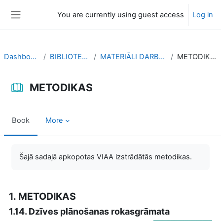
Skip to main content
You are currently using guest access
Log in
Side panel
Dashboard
BIBLIOTEKA
MATERIĀLI DARBAM
METODIKAS
METODIKAS
Book
More
Completion requirements
Šajā sadaļā apkopotas VIAA izstrādātās metodikas.
1. METODIKAS
1.14. Dzīves plānošanas rokasgrāmata