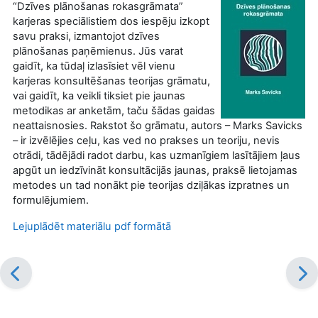
“Dzīves plānošanas rokasgrāmata”
karjeras speciālistiem dos iespēju izkopt
savu praksi, izmantojot dzīves
plānošanas paņēmienus. Jūs varat
gaidīt, ka tūdaļ izlasīsiet vēl vienu
karjeras konsultēšanas teorijas grāmatu,
vai gaidīt, ka veikli tiksiet pie jaunas
metodikas ar anketām, taču šādas gaidas
neattaisnosies. Rakstot šo grāmatu, autors – Marks Savicks
– ir izvēlējies ceļu, kas ved no prakses un teoriju, nevis
otrādi, tādējādi radot darbu, kas uzmanīgiem lasītājiem ļaus
apgūt un iedzīvināt konsultācijās jaunas, praksē lietojamas
metodes un tad nonākt pie teorijas dziļākas izpratnes un
formulējumiem.
Lejuplādēt materiālu pdf formātā