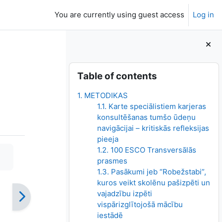
You are currently using guest access
Log in
Blocks
Skip Table of contents
Table of contents
1. METODIKAS
1.1. Karte speciālistiem karjeras
konsultēšanas tumšo ūdeņu
navigācijai – kritiskās refleksijas
pieeja
1.2. 100 ESCO Transversālās
prasmes
1.3. Pasākumi jeb “Robežstabi”,
kuros veikt skolēnu pašizpēti un
vajadzību izpēti
vispārizglītojošā mācību
iestādē