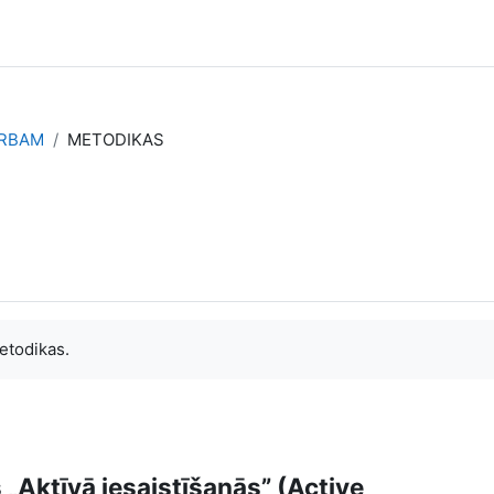
ARBAM
METODIKAS
etodikas.
Aktīvā iesaistīšanās” (Active