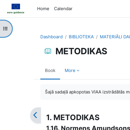
Skip to main content
Home
Calendar
Open course index
Dashboard
BIBLIOTEKA
MATERIĀLI D
METODIKAS
Book
More
Completion requirements
Šajā sadaļā apkopotas VIAA izstrādātās m
1. METODIKAS
1.16. Normens Amundsons „