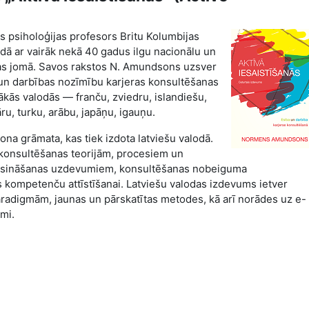
psiholoģijas profesors Britu Kolumbijas
dā ar vairāk nekā 40 gadus ilgu nacionālu un
anas jomā. Savos rakstos N. Amundsons uzsver
 un darbības nozīmību karjeras konsultēšanas
rākās valodās — franču, zviedru, islandiešu,
u, turku, arābu, japāņu, igauņu.
ona grāmata, kas tiek izdota latviešu valodā.
ar konsultēšanas teorijām, procesiem un
risināšanas uzdevumiem, konsultēšanas nobeiguma
kompetenču attīstīšanai. Latviešu valodas izdevums ietver
paradigmām, jaunas un pārskatītas metodes, kā arī norādes uz e-
mi.