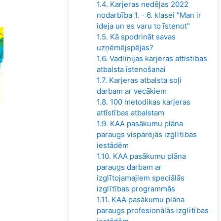
1.4. Karjeras nedēļas 2022
nodarbība 1. - 6. klasei "Man ir
ideja un es varu to īstenot"
1.5. Kā spodrināt savas
uzņēmējspējas?
1.6. Vadlīnijas karjeras attīstības
atbalsta īstenošanai
1.7. Karjeras atbalsta soļi
darbam ar vecākiem
1.8. 100 metodikas karjeras
attīstības atbalstam
1.9. KAA pasākumu plāna
paraugs vispārējās izglītības
iestādēm
1.10. KAA pasākumu plāna
paraugs darbam ar
izglītojamajiem speciālās
izglītības programmās
1.11. KAA pasākumu plāna
paraugs profesionālās izglītības