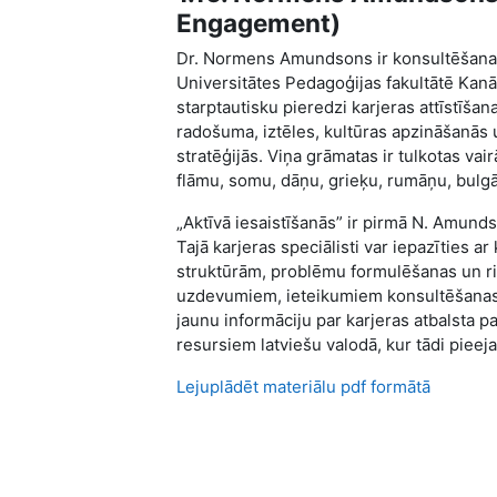
Engagement)
Dr. Normens Amundsons ir konsultēšanas 
Universitātes Pedagoģijas fakultātē Kanā
starptautisku pieredzi karjeras attīstīš
radošuma, iztēles, kultūras apzināšanās
stratēģijās. Viņa grāmatas ir tulkotas vai
flāmu, somu, dāņu, grieķu, rumāņu, bulgār
„Aktīvā iesaistīšanās” ir pirmā N. Amunds
Tajā karjeras speciālisti var iepazīties 
struktūrām, problēmu formulēšanas un 
uzdevumiem, ieteikumiem konsultēšanas 
jaunu informāciju par karjeras atbalsta 
resursiem latviešu valodā, kur tādi pieeja
Lejuplādēt materiālu pdf formātā