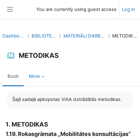
Skip to main content
You are currently using guest access
Log in
Side panel
Dashboard
BIBLIOTEKA
MATERIĀLI DARBAM
METODIKAS
METODIKAS
Book
More
Completion requirements
Šajā sadaļā apkopotas VIAA izstrādātās metodikas.
1. METODIKAS
1.19. Rokasgrāmata „Mobilitātes konsultācijas”