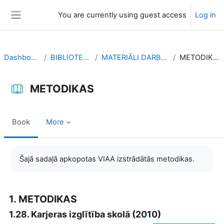
Skip to main content
You are currently using guest access
Log in
Side panel
Dashboard
BIBLIOTEKA
MATERIĀLI DARBAM
METODIKAS
METODIKAS
Book
More
Completion requirements
Šajā sadaļā apkopotas VIAA izstrādātās metodikas.
1. METODIKAS
1.28. Karjeras izglītība skolā (2010)