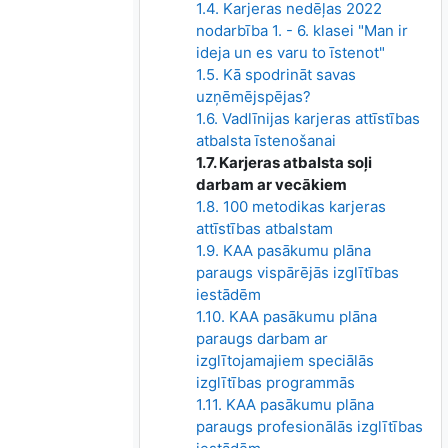
1.4. Karjeras nedēļas 2022
nodarbība 1. - 6. klasei "Man ir
ideja un es varu to īstenot"
1.5. Kā spodrināt savas
uzņēmējspējas?
1.6. Vadlīnijas karjeras attīstības
atbalsta īstenošanai
1.7. Karjeras atbalsta soļi
darbam ar vecākiem
1.8. 100 metodikas karjeras
attīstības atbalstam
1.9. KAA pasākumu plāna
paraugs vispārējās izglītības
iestādēm
1.10. KAA pasākumu plāna
paraugs darbam ar
izglītojamajiem speciālās
izglītības programmās
1.11. KAA pasākumu plāna
paraugs profesionālās izglītības