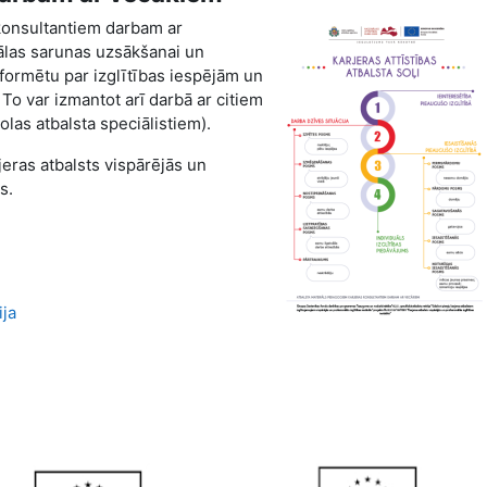
konsultantiem darbam ar
ālas sarunas uzsākšanai un
informētu par izglītības iespējām un
 To var izmantot arī darbā ar citiem
as atbalsta speciālistiem).
jeras atbalsts vispārējās un
s.
ija