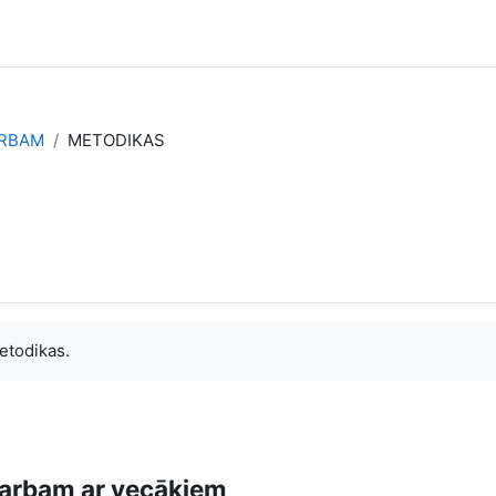
ARBAM
METODIKAS
etodikas.
i darbam ar vecākiem