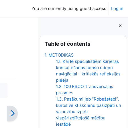
You are currently using guest access
Log in
Blocks
Skip Table of contents
Table of contents
1. METODIKAS
1.1. Karte speciālistiem karjeras
konsultēšanas tumšo ūdeņu
navigācijai – kritiskās refleksijas
pieeja
1.2. 100 ESCO Transversālās
prasmes
1.3. Pasākumi jeb “Robežstabi”,
kuros veikt skolēnu pašizpēti un
vajadzību izpēti
vispārizglītojošā mācību
iestādē