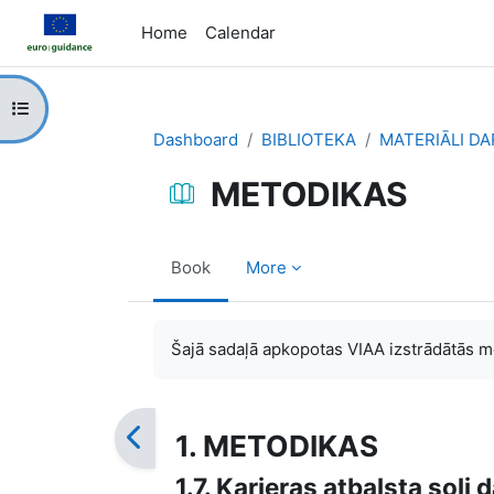
Skip to main content
Home
Calendar
Open course index
Dashboard
BIBLIOTEKA
MATERIĀLI D
METODIKAS
Book
More
Completion requirements
Šajā sadaļā apkopotas VIAA izstrādātās m
1. METODIKAS
1.7. Karjeras atbalsta soļ