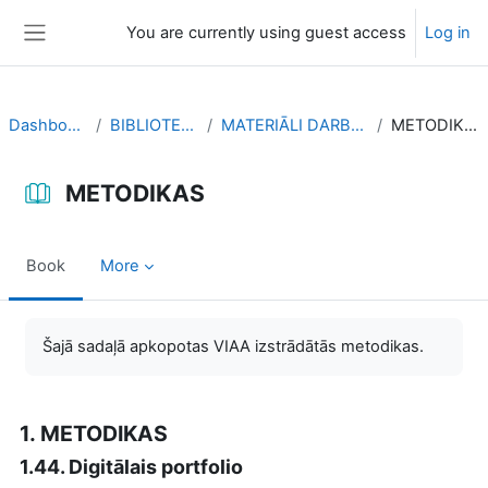
Skip to main content
You are currently using guest access
Log in
Side panel
Dashboard
BIBLIOTEKA
MATERIĀLI DARBAM
METODIKAS
METODIKAS
Book
More
Completion requirements
Šajā sadaļā apkopotas VIAA izstrādātās metodikas.
1. METODIKAS
1.44. Digitālais portfolio