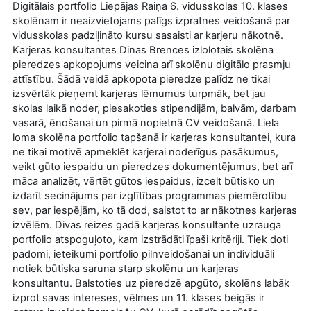
Digitālais portfolio Liepājas Raiņa 6. vidusskolas 10. klases
skolēnam ir neaizvietojams palīgs izpratnes veidošanā par
vidusskolas padziļināto kursu sasaisti ar karjeru nākotnē.
Karjeras konsultantes Dinas Brences izlolotais skolēna
pieredzes apkopojums veicina arī skolēnu digitālo prasmju
attīstību. Šādā veidā apkopota pieredze palīdz ne tikai
izsvērtāk pieņemt karjeras lēmumus turpmāk, bet jau
skolas laikā noder, piesakoties stipendijām, balvām, darbam
vasarā, ēnošanai un pirmā nopietnā CV veidošanā. Liela
loma skolēna portfolio tapšanā ir karjeras konsultantei, kura
ne tikai motivē apmeklēt karjerai noderīgus pasākumus,
veikt gūto iespaidu un pieredzes dokumentējumus, bet arī
māca analizēt, vērtēt gūtos iespaidus, izcelt būtisko un
izdarīt secinājums par izglītības programmas piemērotību
sev, par iespējām, ko tā dod, saistot to ar nākotnes karjeras
izvēlēm. Divas reizes gadā karjeras konsultante uzrauga
portfolio atspoguļoto, kam izstrādāti īpaši kritēriji. Tiek doti
padomi, ieteikumi portfolio pilnveidošanai un individuāli
notiek būtiska saruna starp skolēnu un karjeras
konsultantu. Balstoties uz pieredzē apgūto, skolēns labāk
izprot savas intereses, vēlmes un 11. klases beigās ir