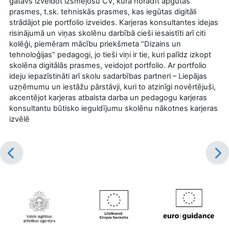
gatavs izveidot izsmeļošu CV, kurā norādīt apgūtās
prasmes, t.sk. tehniskās prasmes, kas iegūtas digitāli
strādājot pie portfolio izveides. Karjeras konsultantes idejas
risinājumā un viņas skolēnu darbībā cieši iesaistīti arī citi
kolēģi, piemēram mācību priekšmeta “Dizains un
tehnoloģijas” pedagogi, jo tieši viņi ir tie, kuri palīdz izkopt
skolēna digitālās prasmes, veidojot portfolio. Ar portfolio
ideju iepazīstināti arī skolu sadarbības partneri – Liepājas
uzņēmumu un iestāžu pārstāvji, kuri to atzinīgi novērtējuši,
akcentējot karjeras atbalsta darba un pedagogu karjeras
konsultantu būtisko ieguldījumu skolēnu nākotnes karjeras
izvēlē