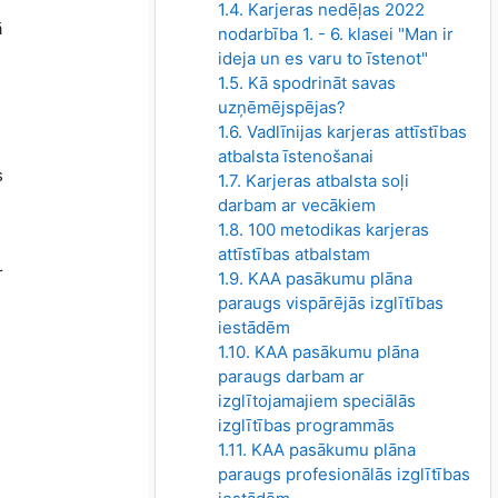
1.4. Karjeras nedēļas 2022
ā
nodarbība 1. - 6. klasei "Man ir
ideja un es varu to īstenot"
1.5. Kā spodrināt savas
uzņēmējspējas?
1.6. Vadlīnijas karjeras attīstības
atbalsta īstenošanai
s
1.7. Karjeras atbalsta soļi
darbam ar vecākiem
1.8. 100 metodikas karjeras
attīstības atbalstam
r
1.9. KAA pasākumu plāna
paraugs vispārējās izglītības
iestādēm
1.10. KAA pasākumu plāna
paraugs darbam ar
izglītojamajiem speciālās
izglītības programmās
1.11. KAA pasākumu plāna
paraugs profesionālās izglītības