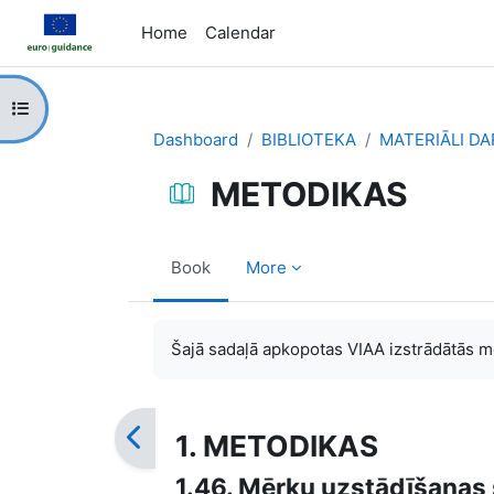
Skip to main content
Home
Calendar
Open course index
Dashboard
BIBLIOTEKA
MATERIĀLI D
METODIKAS
Book
More
Completion requirements
Šajā sadaļā apkopotas VIAA izstrādātās m
1. METODIKAS
1.46. Mērķu uzstādīšanas 