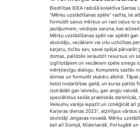
Biedrības IDEA radošā kolektīva Santas 
“Mērķu uzstādīšanas spēle” radīta, lai atb
formulēt savus mērķus un rast ceļus to sa
jautājumiem, veidojas saruna, kas aizved
Mērķu uzstādīšanas spēli var spēlēt gan i
skolotāju, vecākiem vai citu uzticības pe
karjeru, ticību sev, savai spējai pārvarē
domas, palīdzēs ieraudzīt resursus un s
izglītotājiem un vecākiem spēle sniegs id
mērķtiecīgu dialogu. Komplekts sastāv no
domas un formulēt skaidru atbildi. Tāpat
lietot nodarbības gaitā, un kuras palīdz f
izstrādāti gan latviešu, gan angļu valodā
speciālistus sešās praktiskās darbnīcās, 
Veikumu varēja iepazīt un izmēģināt arī
Karjeras dienas 2023”, atzinīgus vārdus s
skolotāji Jelgavas novadā. Mērķu uzstādīša
bet arī Somijā, Nīderlandē, Portugālē un c