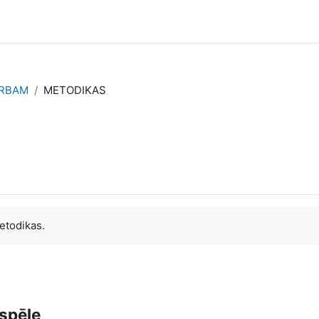
ARBAM
METODIKAS
etodikas.
spēle