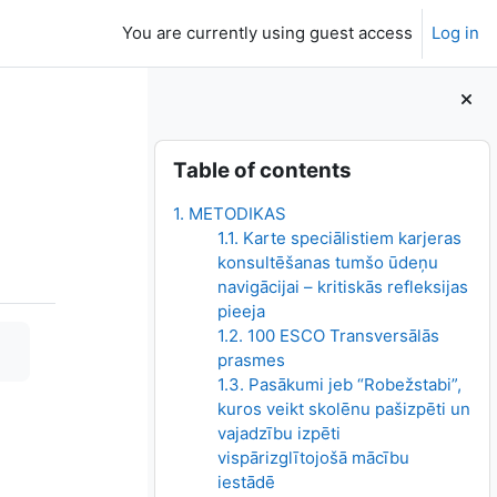
You are currently using guest access
Log in
Blocks
Skip Table of contents
Table of contents
1. METODIKAS
1.1. Karte speciālistiem karjeras
konsultēšanas tumšo ūdeņu
navigācijai – kritiskās refleksijas
pieeja
1.2. 100 ESCO Transversālās
prasmes
1.3. Pasākumi jeb “Robežstabi”,
kuros veikt skolēnu pašizpēti un
vajadzību izpēti
vispārizglītojošā mācību
iestādē