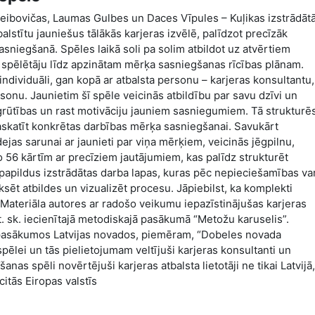
Leibovičas, Laumas Gulbes un Daces Vīpules – Kuļikas izstrādāt
alstītu jauniešus tālākās karjeras izvēlē, palīdzot precīzāk
sniegšanā. Spēles laikā soli pa solim atbildot uz atvērtiem
 spēlētāju līdz apzinātam mērķa sasniegšanas rīcības plānam.
ndividuāli, gan kopā ar atbalsta personu – karjeras konsultantu,
rsonu. Jaunietim šī spēle veicinās atbildību par savu dzīvi un
t grūtības un rast motivāciju jauniem sasniegumiem. Tā strukturē
askatīt konkrētas darbības mērķa sasniegšanai. Savukārt
ejas sarunai ar jaunieti par viņa mērķiem, veicinās jēgpilnu,
 56 kārtīm ar precīziem jautājumiem, kas palīdz strukturēt
 papildus izstrādātas darba lapas, kuras pēc nepieciešamības va
iksēt atbildes un vizualizēt procesu. Jāpiebilst, ka komplekti
. Materiāla autores ar radošo veikumu iepazīstinājušas karjeras
t. sk. iecienītajā metodiskajā pasākumā “Metožu karuselis”.
 pasākumos Latvijas novados, piemēram, “Dobeles novada
pēlei un tās pielietojumam veltījuši karjeras konsultanti un
nas spēli novērtējuši karjeras atbalsta lietotāji ne tikai Latvijā,
itās Eiropas valstīs